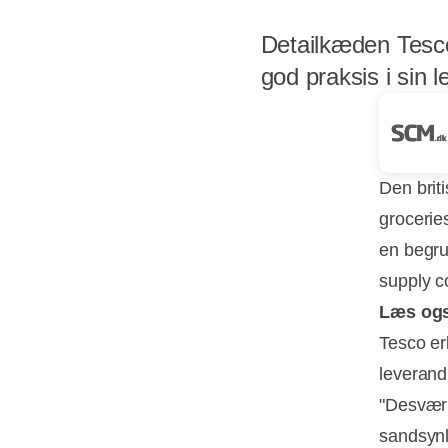
Detailkæden Tesco 
god praksis i sin 
Den brit
grocerie
en begru
supply c
Læs og
Tesco erk
leverand
"Desværr
sandsynl