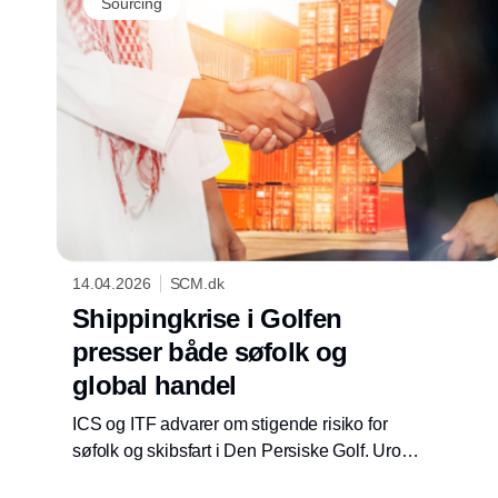
Sourcing
14.04.2026
SCM.dk
Shippingkrise i Golfen
presser både søfolk og
global handel
ICS og ITF advarer om stigende risiko for
søfolk og skibsfart i Den Persiske Golf. Uroen
kan påvirke globale forsyningskæder og