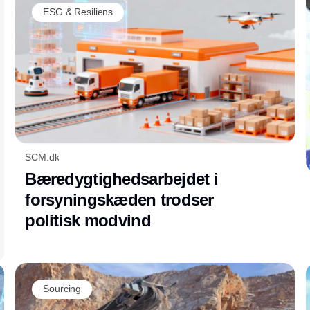
og usikkerhed stiger globalt.
ESG & Resiliens
SCM.dk
Bæredygtighedsarbejdet i
forsyningskæden trodser
politisk modvind
Sourcing