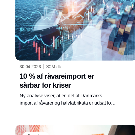
30.04.2026
SCM.dk
10 % af råvareimport er
sårbar for kriser
Ny analyse viser, at en del af Danmarks
import af råvarer og halvfabrikata er udsat for
geopolitisk risiko. Det kan påvirke industri og
supply chain.