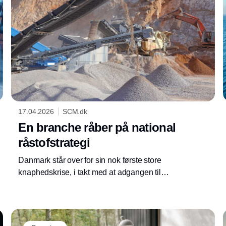
17.04.2026
SCM.dk
En branche råber på national
råstofstrategi
Danmark står over for sin nok første store
knaphedskrise, i takt med at adgangen til
grus, sten og sand bliver stadig mere
udfordret. Aktører i bygge- og anlægssektoren
kræver politiske handling og ved også, at de
selv skal ændre tilgang til materialer.