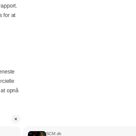
rapport.
 for at
jeneste
cielle
 at opnå
SCM.dk