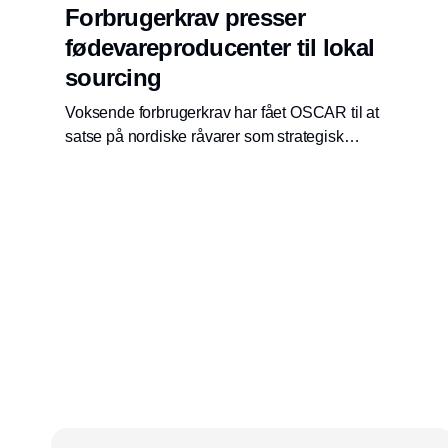
Forbrugerkrav presser
fødevareproducenter til lokal
sourcing
Voksende forbrugerkrav har fået OSCAR til at
satse på nordiske råvarer som strategisk
værdiskaber i en usikker global
forsyningsverden.