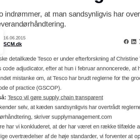
indrømmer, at man sandsynligvis har overt
leverandørhåndtering.
16.06.2015
SCM.dk
iske detailkæde Tesco er under efterforskning af Christine
s code adjudicator, efter at hun i februar annoncerede, at 
ndet mistanke om, at Tesco har brudt reglerne for the gro
ode of practice (GSCOP).
så:
Tesco vil gøre supply chain transparent
ender selv, at kæden sandsynligvis har overtrådt reglerne
ørhåndtering, skriver supplymanagement.com
e har vi konkluderet, at der har været en række tilfælde a
Annonce
ige overtrædelser af de høje standarder, vi forventer at o