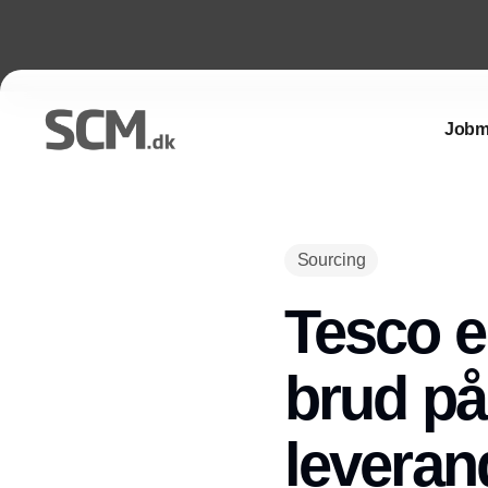
Jobm
Sourcing
Tesco e
brud på 
leveran