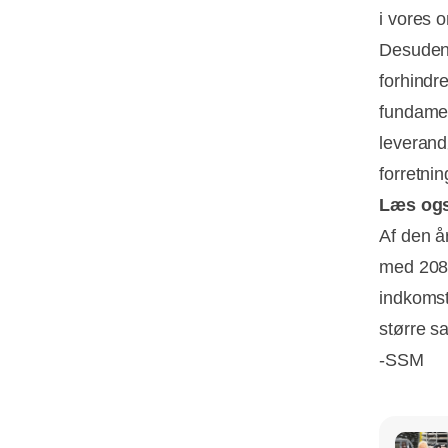
i vores 
Desuden 
forhindre
fundamen
leverand
forretni
Læs og
Af den å
med 208 
indkomst
større 
-SSM