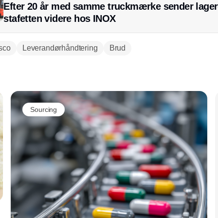
Efter 20 år med samme truckmærke sender lager
stafetten videre hos INOX
sco
Leverandørhåndtering
Brud
Annonce
Sourcing