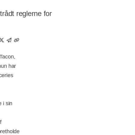
rådt reglerne for
 Tacon,
hun har
ceries
 i sin
f
pretholde