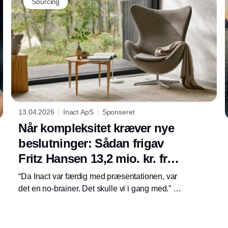
Sourcing
13.04.2026
Inact ApS
Sponseret
Når kompleksitet kræver nye
beslutninger: Sådan frigav
Fritz Hansen 13,2 mio. kr. fra
lageret
“Da Inact var færdig med præsentationen, var
det en no-brainer. Det skulle vi i gang med.” -
Interview med Jesper Birkmose, Purchasing
Manager og Morten Schou Jakobsen,
Commercial Manager.