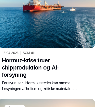
15.04.2026
SCM.dk
Hormuz-krise truer
chipproduktion og AI-
forsyning
Forstyrrelser i Hormuzstrædet kan ramme
forsyningen af helium og kritiske materialer.
Det øger risikoen for flaskehalse i halvledere
og AI-infrastruktur.