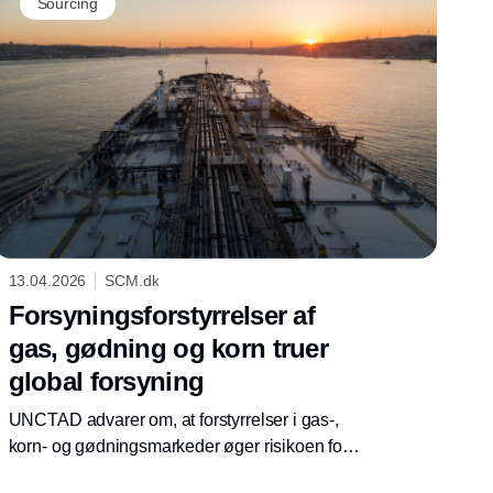
Sourcing
13.04.2026
SCM.dk
Forsyningsforstyrrelser af
gas, gødning og korn truer
global forsyning
UNCTAD advarer om, at forstyrrelser i gas-,
korn- og gødningsmarkeder øger risikoen for
fødevareusikkerhed og påvirker globale