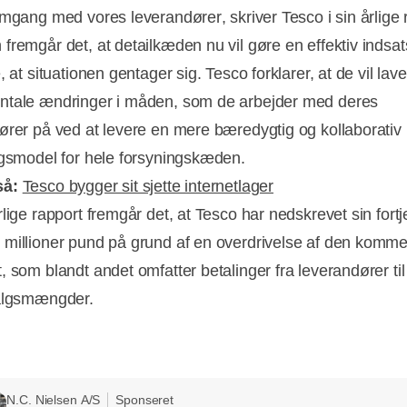
omgang med vores leverandører, skriver Tesco i sin årlige 
fremgår det, at detailkæden nu vil gøre en effektiv indsats
, at situationen gentager sig. Tesco forklarer, at de vil lave
tale ændringer i måden, som de arbejder med deres
ører på ved at levere en mere bæredygtig og kollaborativ
ngsmodel for hele forsyningskæden.
så:
Tesco bygger sit sjette internetlager
rlige rapport fremgår det, at Tesco har nedskrevet sin fort
millioner pund på grund af en overdrivelse af den kommer
, som blandt andet omfatter betalinger fra leverandører til
salgsmængder.
N.C. Nielsen A/S
Sponseret