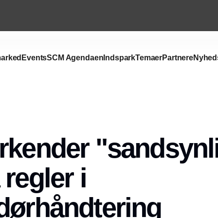
arked
Events
SCM Agendaen
Indspark
Temaer
Partnere
Nyhed
Annonce
rkender "sandsynl
regler i
dørhåndtering