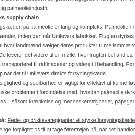
ig palmeolieindustri.
s supply chain
gskæden på palmeolie er lang og kompleks. Palmeolien nå
nder, inden den når Unilevers fabrikker. Frugten dyrkes
r, hvor landmænd sælger deres produkter til mellemmæn
 De leverer det videre til en mølle, hvor frugten behandles
t transporteret til raffinaderier og videre til behandling. Før
p når det til Unilevers direkte forsyningskæde.
gtighed og sporbarhed er vigtigt for effektivt at kunne lø
iske problemer i forbindelse med, hvordan palmeolie dyr
res – såsom krænkelse og menneskerettigheder, påpeger
så:
Føde- og drikkevaregiganter vil styrke forsyningskæd
ænge forpligtet os til at tage førertrøjen på, når det handle