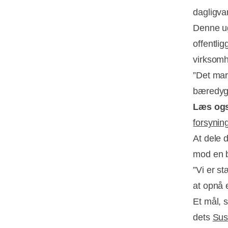
dagligva
Denne ug
offentli
virksomh
”Det mar
bæredygti
Læs og
forsyni
At dele d
mod en b
”Vi er s
at opnå 
Et mål, 
dets
Sus