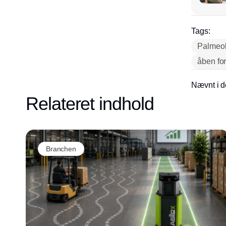
Tags:
Palmeol
åben fo
Nævnt i d
Relateret indhold
Branchen