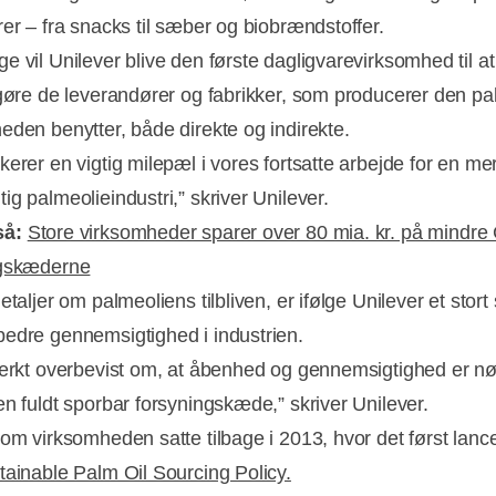
rer – fra snacks til sæber og biobrændstoffer.
e vil Unilever blive den første dagligvarevirksomhed til at
ggøre de leverandører og fabrikker, som producerer den pa
eden benytter, både direkte og indirekte.
kerer en vigtig milepæl i vores fortsatte arbejde for en me
g palmeolieindustri,” skriver Unilever.
så:
Store virksomheder sparer over 80 mia. kr. på mindre
Annonce
ngskæderne
etaljer om palmeoliens tilbliven, er ifølge Unilever et stort 
edre gennemsigtighed i industrien.
tærkt overbevist om, at åbenhed og gennemsigtighed er nøg
en fuldt sporbar forsyningskæde,” skriver Unilever.
som virksomheden satte tilbage i 2013, hvor det først lanc
tainable Palm Oil Sourcing Policy.