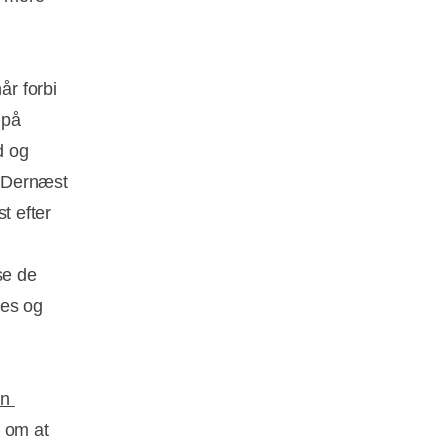
r forbi
 på
d og
. Dernæst
st efter
se de
kes og
en
r om at