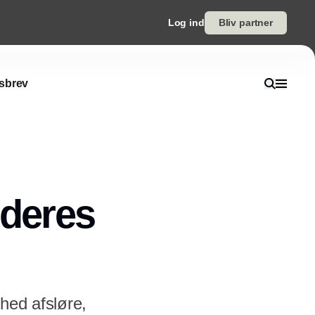
Log ind
Bliv partner
sbrev
 deres
hed afsløre,