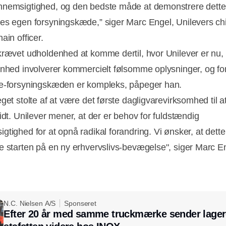
nemsigtighed, og den bedste måde at demonstrere dette 
es egen forsyningskæde,” siger Marc Engel, Unilevers ch
ain officer.
krævet udholdenhed at komme dertil, hvor Unilever er nu,
enhed involverer kommercielt følsomme oplysninger, og fo
e-forsyningskæden er kompleks, påpeger han.
get stolte af at være det første dagligvarevirksomhed til a
idt. Unilever mener, at der er behov for fuldstændig
tighed for at opnå radikal forandring. Vi ønsker, at dette 
e starten på en ny erhvervslivs-bevægelse", siger Marc E
N.C. Nielsen A/S
Sponseret
Efter 20 år med samme truckmærke sender lager