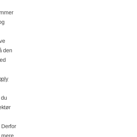
kommer
og
ive
På den
med
pply
 du
ektør
 Derfor
n mere