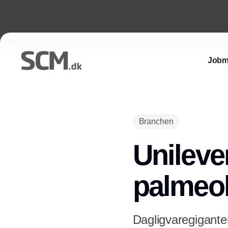
Jobm
Branchen
Unileve
palmeol
Dagligvaregiganten