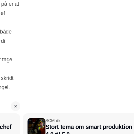
på er at
ief
 både
rdi
t tage
skridt
ngel.
SCM.dk
chef
Stort tema om smart produktion i