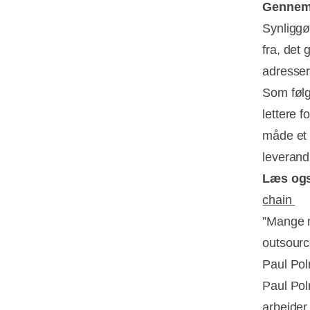
Gennems
Synliggø
fra, det 
adresser
Som følge
lettere f
måde et 
leverand
Læs og
chain
”Mange m
outsourc
Paul Pol
Paul Pol
arbejder