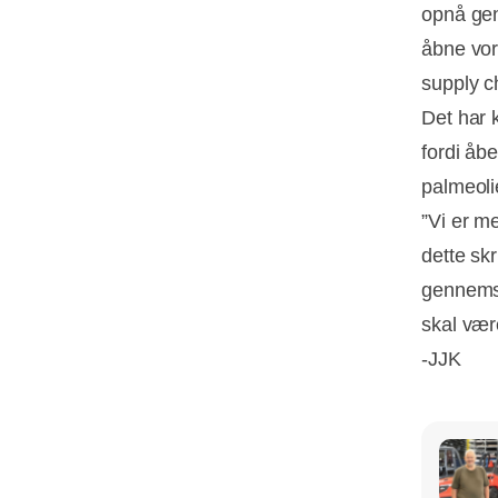
opnå gen
åbne vor
supply ch
Det har 
fordi åb
palmeoli
”Vi er me
dette skr
gennemsig
skal vær
-JJK