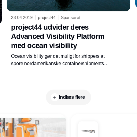
23.04.2019
project44
Sponseret
project44 udvider deres
Advanced Visibility Platform
med ocean visibility
Ocean visibility gør det muligt for shippers at
spore nordamerikanske containershipments som de
ankommer til forsendelseshavnen, rejser over
havet og bliver losset fra
skibet til jernbane eller lastbil.
Indlæs flere