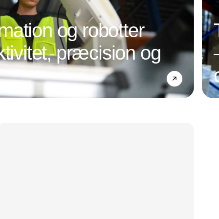
ation og robotter
tivitet, præcision og