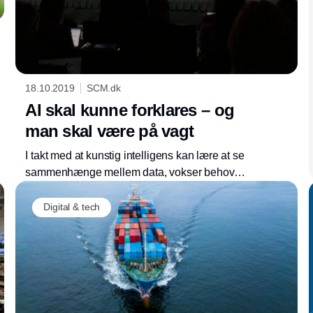
18.10.2019
SCM.dk
AI skal kunne forklares – og
man skal være på vagt
I takt med at kunstig intelligens kan lære at se
sammenhænge mellem data, vokser behovet
for, at menneske bag sørger for transparens
og dokumentation, så man kan forklare
Digital & tech
teknologien. ”Vi holder øje med udviklingen”,
understregede IFS’ Christian Pedersen i
Boston.