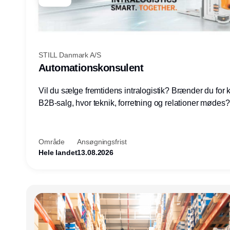
STILL Danmark A/S
Automationskonsulent
Vil du sælge fremtidens intralogistik? Brænder du for
B2B-salg, hvor teknik, forretning og relationer mødes
du af at designe løsninger – ikke blot sælge produkter
arbejde med AGV/AMR, automation og systemintegrat
nogle af Danmarks mest spændende produktions- og
Område
Ansøgningsfrist
logistikvirksomheder?
Hele landet
13.08.2026