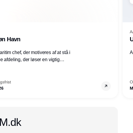
A
røn Havn
U
tim chef, der motiveres af at stå i
A
 afdeling, der løser en vigtig
mheder, Thyborøn by, Lemvig
vestjylland.
sfrist
O
26
M
CM.dk