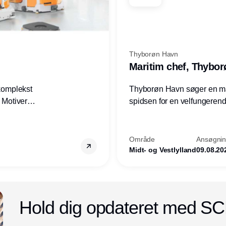
Thyborøn Havn
Maritim chef, Thybo
 komplekst
Thyborøn Havn søger en mari
? Motiveres
spidsen for en velfungerende
? Vil du
opgave for havnens virkso
ion hos
Kommune - og for hele Nord
Område
Ansøgning
Midt- og Vestlylland
09.08.20
Annonce
Hold dig opdateret med S