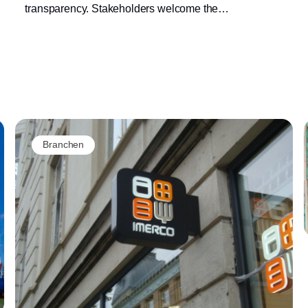
transparency. Stakeholders welcome the
ambition, but want to check progress
Annonce
Branchen