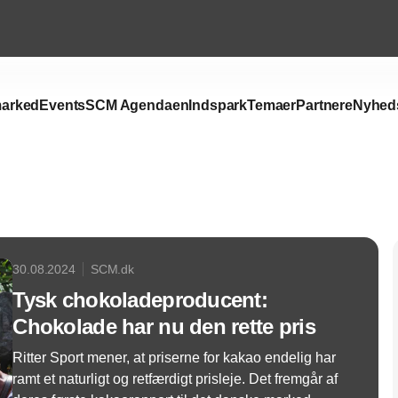
arked
Events
SCM Agendaen
Indspark
Temaer
Partnere
Nyhed
Annonce
30.08.2024
SCM.dk
Tysk chokoladeproducent:
Chokolade har nu den rette pris
Ritter Sport mener, at priserne for kakao endelig har
ramt et naturligt og retfærdigt prisleje. Det fremgår af