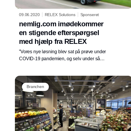
09.06.2020
RELEX Solutions
Sponseret
nemlig.com imødekommer
en stigende efterspørgsel
med hjælp fra RELEX
”Vores nye løsning blev sat på prøve under
COVID-19 pandemien, og selv under så
uforudsigelige omstændigheder har RELEX
bevist hvor ubesværet vi kan tilpasse vores
løsning under nye og hastigt forandrende
Branchen
vilkår”.