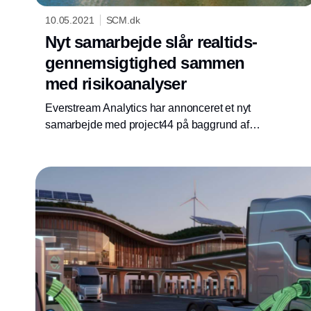
10.05.2021
SCM.dk
Nyt samarbejde slår realtids-
gennemsigtighed sammen
med risikoanalyser
Everstream Analytics har annonceret et nyt
samarbejde med project44 på baggrund af
deres end-to-end Real Time Location
Visibility. Samlet skal de øge resiliens og
smidighed i forsyningskæder.