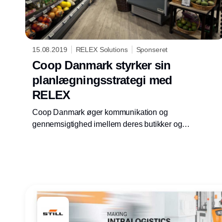
15.08.2019
RELEX Solutions
Sponseret
Coop Danmark styrker sin
planlægningsstrategi med
RELEX
Coop Danmark øger kommunikation og
gennemsigtighed imellem deres butikker og
hovedkontoret for at forbedre vareforsyning og
planogram implementering, mens de styrker
deres position som en af Danmarks største
detailvirksomheder.