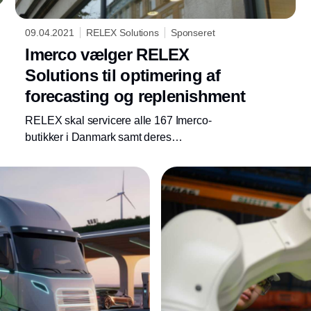
09.04.2021
RELEX Solutions
Sponseret
Imerco vælger RELEX
Solutions til optimering af
forecasting og replenishment
RELEX skal servicere alle 167 Imerco-
butikker i Danmark samt deres
distributionscenter og voksende e-commerce-
gren for at øge kontrollen med
forsyningskæden, forbedre effektiviteten og
gennemsigtigheden, og sikre præcise,
salgsfremmende forecasts.