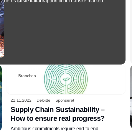
deres første kakaorapport til det danske marked.
Branchen
21.11.2022
Deloitte
Sponseret
Supply Chain Sustainability –
How to ensure real progress?
Ambitious commitments require end-to-end