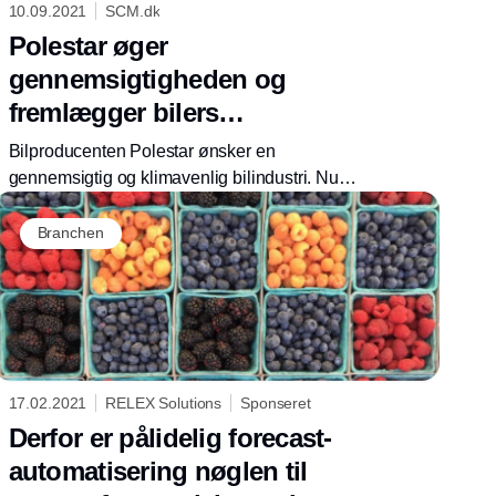
10.09.2021
SCM.dk
Polestar øger
gennemsigtigheden og
fremlægger bilers
klimaregnskab
Bilproducenten Polestar ønsker en
gennemsigtig og klimavenlig bilindustri. Nu
tager virksomheden selv det første skridt og
fremlægger en Life Cycle Assessment for
Branchen
Polestar 2.
17.02.2021
RELEX Solutions
Sponseret
Derfor er pålidelig forecast-
automatisering nøglen til