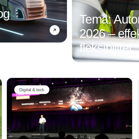
og
Tema: Autom
2026 – effek
fleksibilitet
Annonce
Digital & tech