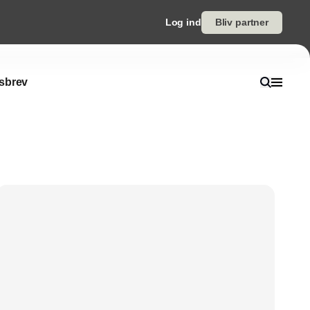
Log ind
Bliv partner
sbrev