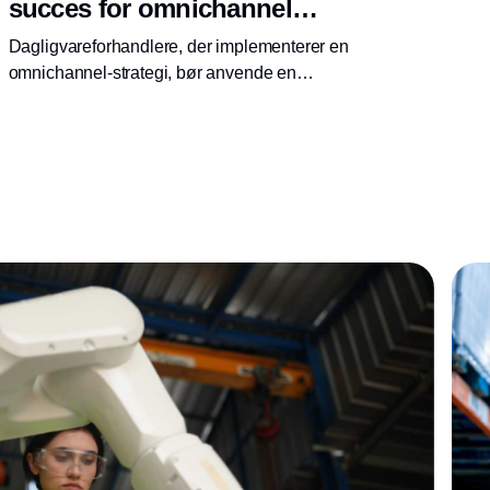
succes for omnichannel
dagligvarebutikker
Dagligvareforhandlere, der implementerer en
omnichannel-strategi, bør anvende en
transparent supply chain management -
løsning, som tilbyder pålidelige og
automatiserede forecasts.