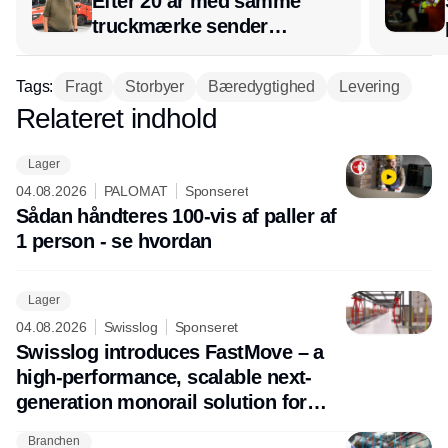
Efter 20 år med samme
truckmærke sender
lagerchef stafetten videre
hos INOX
Tags:
Fragt
Storbyer
Bæredygtighed
Levering
Relateret indhold
Annonce
Lager
04.08.2026
PALOMAT
Sponseret
Sådan håndteres 100-vis af paller af
1 person - se hvordan
Lager
04.08.2026
Swisslog
Sponseret
Swisslog introduces FastMove – a
high-performance, scalable next-
generation monorail solution for
future-ready pallet transport
Branchen