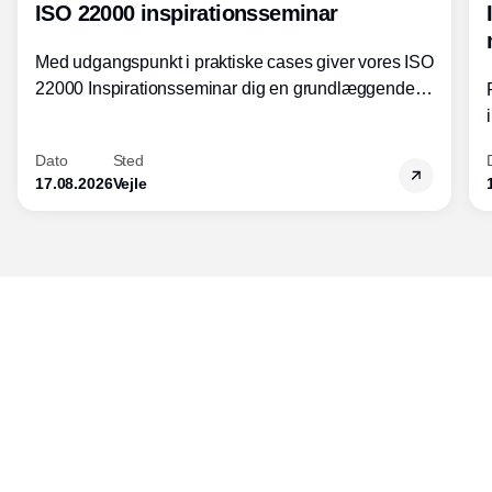
ISO 22000 inspirationsseminar
Med udgangspunkt i praktiske cases giver vores ISO
22000 Inspirationsseminar dig en grundlæggende
forståelse for fortolkning af ISO 22000 standardens
kravelementer og opbygning samt
Dato
Sted
fødevarestandardens integration med andre
17.08.2026
Vejle
standarder.
Udgiver
Horisont Gruppen a/s
Strandlodsvej 44
2300 København S