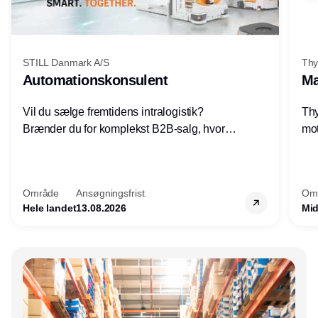
STILL Danmark A/S
Thy
Automationskonsulent
Ma
Vil du sælge fremtidens intralogistik?
Thy
Brænder du for komplekst B2B-salg, hvor
mot
teknik, forretning og relationer mødes?
vel
Motiveres du af at designe løsninger – ikke
opg
blot sælge produkter? Vil du arbejde med
Thy
Område
Ansøgningsfrist
Om
AGV/AMR, automation og
hel
Hele landet
13.08.2026
Mid
systemintegration hos nogle af Danmarks
mest spændende produktions- og
logistikvirksomheder?
Annonce