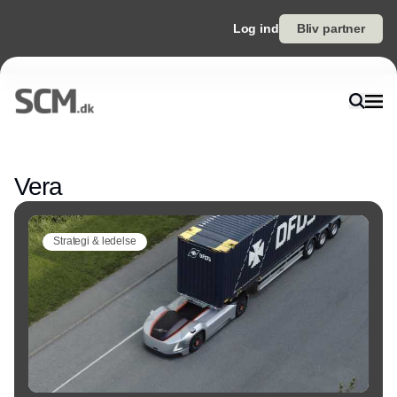
Log ind
Bliv partner
Annonce
Vera
Strategi & ledelse