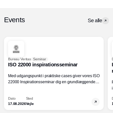
Events
Se alle
Bureau Veritas
Seminar
ISO 22000 inspirationsseminar
Med udgangspunkt i praktiske cases giver vores ISO
22000 Inspirationsseminar dig en grundlæggende
forståelse for fortolkning af ISO 22000 standardens
kravelementer og opbygning samt
Dato
Sted
fødevarestandardens integration med andre
17.08.2026
Vejle
standarder.