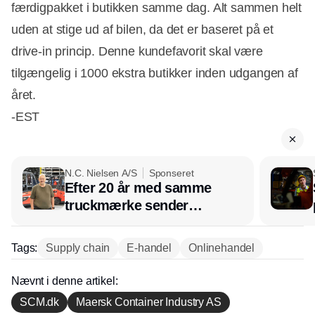
færdigpakket i butikken samme dag. Alt sammen helt
uden at stige ud af bilen, da det er baseret på et
drive-in princip. Denne kundefavorit skal være
tilgængelig i 1000 ekstra butikker inden udgangen af
året.
-EST
N.C. Nielsen A/S
Sponseret
Efter 20 år med samme
truckmærke sender
lagerchef stafetten videre
hos INOX
Tags:
Supply chain
E-handel
Onlinehandel
Nævnt i denne artikel:
SCM.dk
Maersk Container Industry AS