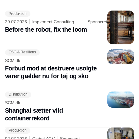
Produktion
29.07.2026
Implement Consulting
Sponseret
Group
Before the robot, fix the loom
ESG & Resiliens
SCM.dk
Forbud mod at destruere usolgte
varer gælder nu for tøj og sko
Distribution
SCM.dk
Shanghai sætter vild
containerrekord
Produktion
02.07.2026
Global AGV
Sponseret