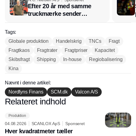
Efter 20 år med samme
truckmærke sender
lagerchef stafetten videre
hos INOX
Tags:
Globale produktion
Handelskrig
TNCs
Fragt
Fragtkaos
Fragtrater
Fragtpriser
Kapacitet
Skibsfragt
Shipping
In-house
Regiobalisering
Kina
Nævnt i denne artikel:
Nordfyns Finans
SCM.dk
Valcon A/S
Relateret indhold
Annonce
Produktion
04.08.2026
SCANLOX ApS
Sponseret
Hver kvadratmeter tæller