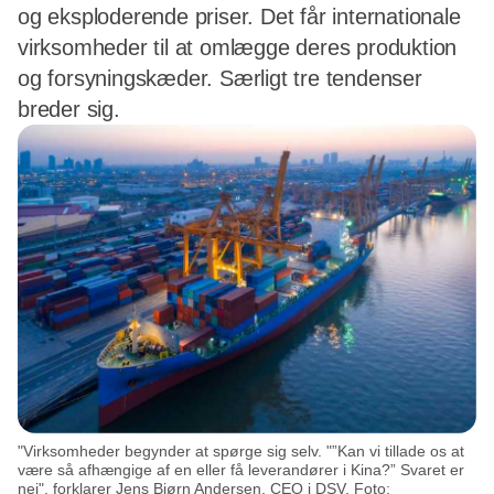
og eksploderende priser. Det får internationale
virksomheder til at omlægge deres produktion
og forsyningskæder. Særligt tre tendenser
breder sig.
"Virksomheder begynder at spørge sig selv. "”Kan vi tillade os at
være så afhængige af en eller få leverandører i Kina?” Svaret er
nej", forklarer Jens Bjørn Andersen, CEO i DSV. Foto: