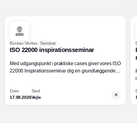
Bureau Veritas
Seminar
ISO 22000 inspirationsseminar
Med udgangspunkt i praktiske cases giver vores ISO
22000 Inspirationsseminar dig en grundlæggende
forståelse for fortolkning af ISO 22000 standardens
kravelementer og opbygning samt
Dato
Sted
fødevarestandardens integration med andre
17.08.2026
Vejle
standarder.