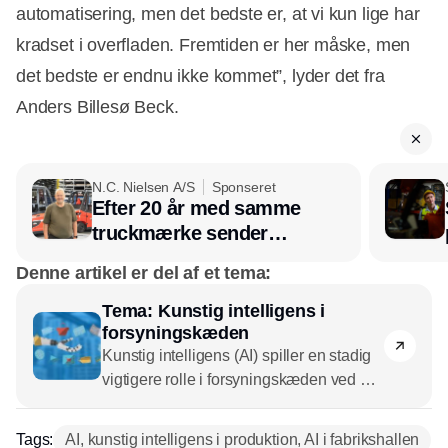
automatisering, men det bedste er, at vi kun lige har
kradset i overfladen. Fremtiden er her måske, men
det bedste er endnu ikke kommet”, lyder det fra
Anders Billesø Beck.
N.C. Nielsen A/S
Sponseret
Efter 20 år med samme
truckmærke sender
lagerchef stafetten videre
Denne artikel er del af et tema:
hos INOX
Tema: Kunstig intelligens i
forsyningskæden
Kunstig intelligens (AI) spiller en stadig
vigtigere rolle i forsyningskæden ved at
muliggøre avancerede dataanalyser,
prognoser og optimering af processer på
Tags:
AI, kunstig intelligens i produktion, AI i fabrikshallen