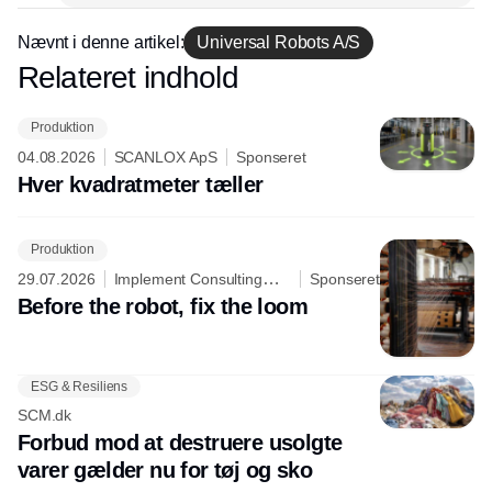
tværs af hele værdikæden. Der er ifølge
eksperter store muligheder for at styrke
Nævnt i denne artikel:
Universal Robots A/S
supply chain planning, ansvarlighed,
Relateret indhold
Annonce
resiliens samt den regenerative
værdikæde. Læs her lidt om eksempler,
Produktion
muligheder, faldgruber.
04.08.2026
SCANLOX ApS
Sponseret
Hver kvadratmeter tæller
Produktion
29.07.2026
Implement Consulting
Sponseret
Group
Before the robot, fix the loom
ESG & Resiliens
SCM.dk
Forbud mod at destruere usolgte
varer gælder nu for tøj og sko