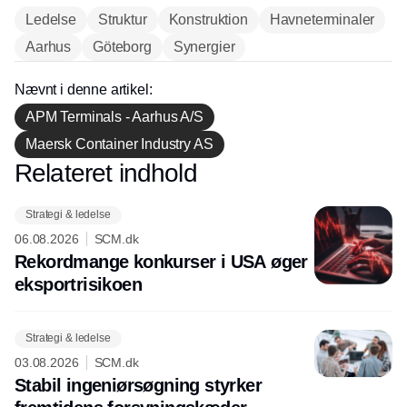
Ledelse
Struktur
Konstruktion
Havneterminaler
Aarhus
Göteborg
Synergier
Nævnt i denne artikel:
APM Terminals - Aarhus A/S
Maersk Container Industry AS
Relateret indhold
Annonce
Strategi & ledelse
06.08.2026
SCM.dk
Rekordmange konkurser i USA øger
eksport­risikoen
Strategi & ledelse
03.08.2026
SCM.dk
Stabil ingeniørsøgning styrker