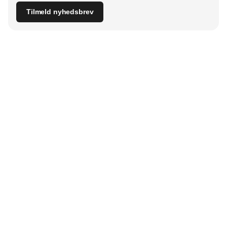
Tilmeld nyhedsbrev
Udgiver
Horisont Gruppen a/s
Strandlodsvej 44
2300 København S
Telefon:
53506060
www.horisontgruppen.dk
Indhold
Digital & tech
Produktion
Jobmarked
Distribution
Sourcing
Partnere
Lager
Strategi & ledelse
RSS-feed