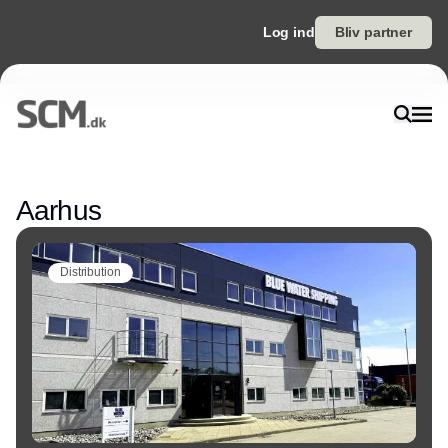
Log ind
Bliv partner
Annonce
Aarhus
Distribution