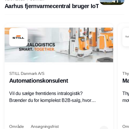
Aarhus fjernvarmecentral bruger IoT
STILL Danmark A/S
Thy
Automationskonsulent
Ma
Vil du sælge fremtidens intralogistik?
Thy
Brænder du for komplekst B2B-salg, hvor
mot
teknik, forretning og relationer mødes?
vel
Motiveres du af at designe løsninger – ikke
opg
blot sælge produkter? Vil du arbejde med
Thy
Område
Ansøgningsfrist
Om
AGV/AMR, automation og
hel