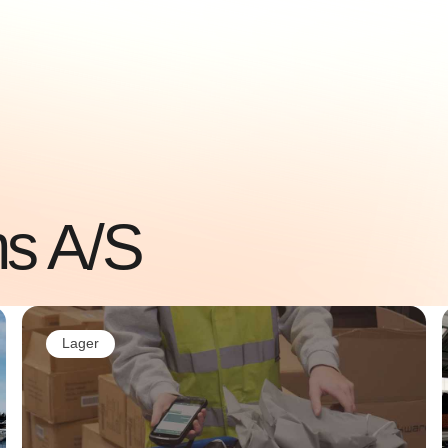
s A/S
Lager