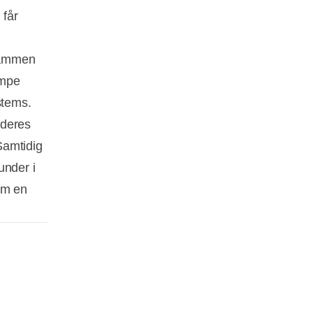
 får
 sammen
æmpe
stems.
 deres
Samtidig
under i
om en