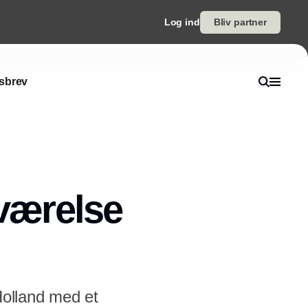
Log ind
Bliv partner
sbrev
eværelse
Holland med et