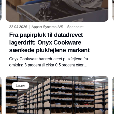
22.04.2026
Apport Systems A/S
Sponseret
Fra papirpluk til datadrevet
lagerdrift: Onyx Cookware
sænkede plukfejlene markant
Onyx Cookware har reduceret plukfejlene fra
omkring 3 procent til cirka 0,5 procent efter
skiftet fra papirpluk til scannerstyret lagerdrift.
For den sjællandske e-handelsvirksomhed
har det gjort lageret stærkere i perioder med
Lager
højt tryk.