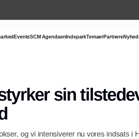
arked
Events
SCM Agendaen
Indspark
Temaer
Partnere
Nyhed
styrker sin tilsted
nd
ser, og vi intensiverer nu vores indsats i 