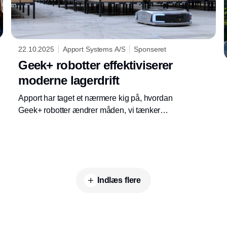
22.10.2025
Apport Systems A/S
Sponseret
Geek+ robotter effektiviserer
moderne lagerdrift
Apport har taget et nærmere kig på, hvordan
Geek+ robotter ændrer måden, vi tænker
lagerdrift på – og hvad teknologien betyder for
fremtidens automatisering.
Indlæs flere