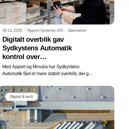
19.11.2025
Apport Systems A/S
Sponseret
Digitalt overblik gav
Sydkystens Automatik
kontrol over
materialeforbruget
Med Apport og Minuba har Sydkystens
Automatik fået et mere stabilt overblik, der gør
det nemt at arbejde effektivt og undgå fejl.
Digital & tech