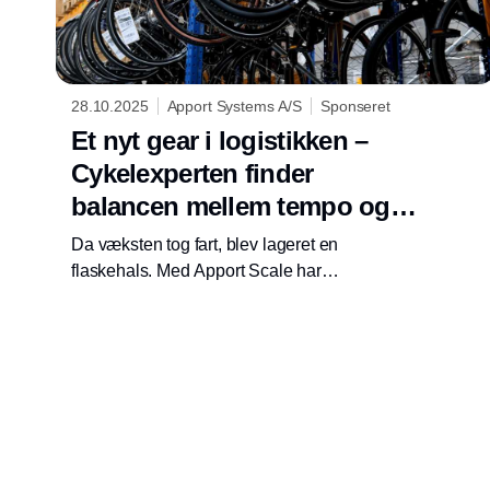
28.10.2025
Apport Systems A/S
Sponseret
Et nyt gear i logistikken –
Cykelexperten finder
balancen mellem tempo og
overblik
Da væksten tog fart, blev lageret en
flaskehals. Med Apport Scale har
Cykelexperten skabt et datadrevet flow, hvor
effektivitet og præcision følges ad.