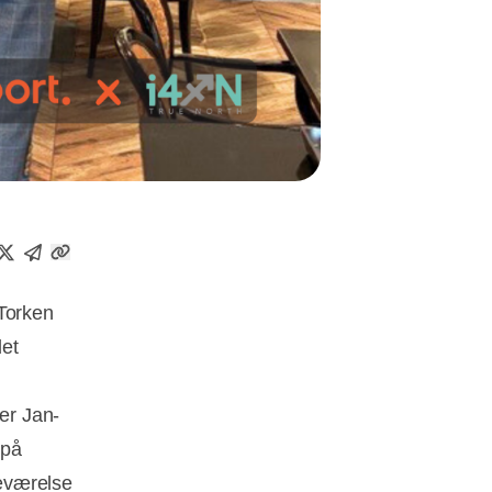
 Torken
det
ver Jan-
 på
deværelse