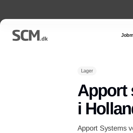
Jobm
Lager
Apport 
i Holla
Apport Systems vok