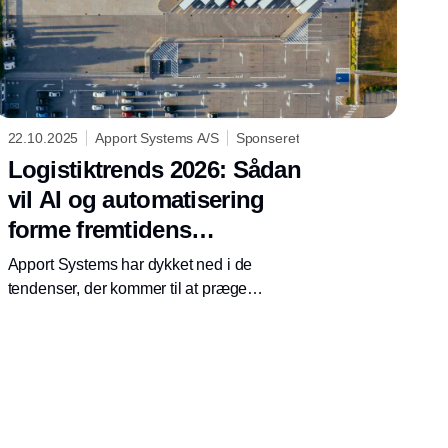
22.10.2025
Apport Systems A/S
Sponseret
Logistiktrends 2026: Sådan
vil AI og automatisering
forme fremtidens
forsyningskæde
Apport Systems har dykket ned i de
tendenser, der kommer til at præge
logistikbranchen i det nye år.