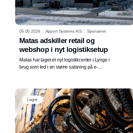
05.05.2026
Apport Systems A/S
Sponseret
Matas adskiller retail og
webshop i nyt logistiksetup
Matas har taget et nyt logistikcenter i Lynge i
brug som led i en større satsning på e-
commerce, der i dag udgør omkring en
tredjedel af koncernens samlede omsætning.
Med et dedikeret B2C-setup, AutoStore og
Apport WMS har virksomheden øget
Lager
kapaciteten, styrket kontrollen med vareflowet
og skabt et logistiksetup, der kan følge med
væksten i webshoppen.