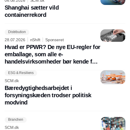
06.08.2026
SCM.dk
Shanghai sætter vild
containerrekord
Distribution
28.07.2026
nShift
Sponseret
Hvad er PPWR? De nye EU-regler for
emballage, som alle e-
handelsvirksomheder bør kende før
august 2026
ESG & Resiliens
SCM.dk
Bæredygtighedsarbejdet i
forsyningskæden trodser politisk
modvind
Branchen
SCM.dk