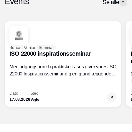
Events
Se alle
Bureau Veritas
Seminar
ISO 22000 inspirationsseminar
Med udgangspunkt i praktiske cases giver vores ISO
22000 Inspirationsseminar dig en grundlæggende
forståelse for fortolkning af ISO 22000 standardens
kravelementer og opbygning samt
Dato
Sted
fødevarestandardens integration med andre
17.08.2026
Vejle
standarder.