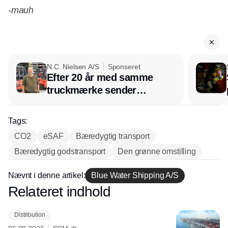
-mauh
N.C. Nielsen A/S
Sponseret
Efter 20 år med samme
truckmærke sender
lagerchef stafetten videre
hos INOX
Tags:
CO2
eSAF
Bæredygtig transport
Bæredygtig godstransport
Den grønne omstilling
Nævnt i denne artikel:
Blue Water Shipping A/S
Relateret indhold
Annonce
Distribution