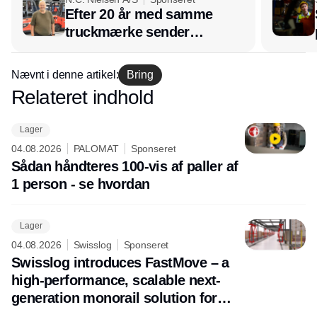
Efter 20 år med samme
truckmærke sender
lagerchef stafetten videre
hos INOX
Nævnt i denne artikel:
Bring
Relateret indhold
Annonce
Lager
04.08.2026
PALOMAT
Sponseret
Sådan håndteres 100-vis af paller af
1 person - se hvordan
Lager
04.08.2026
Swisslog
Sponseret
Swisslog introduces FastMove – a
high-performance, scalable next-
generation monorail solution for
future-ready pallet transport