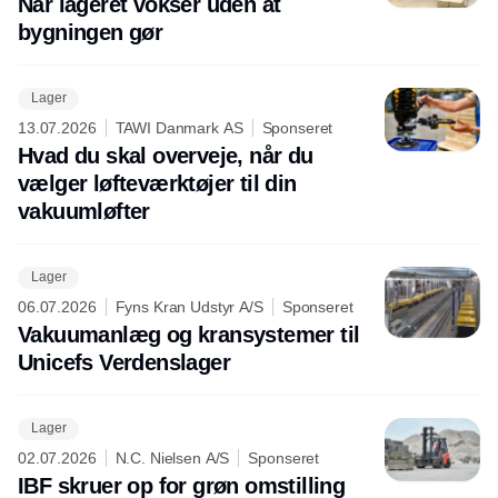
Når lageret vokser uden at
bygningen gør
Lager
13.07.2026
TAWI Danmark AS
Sponseret
Hvad du skal overveje, når du
vælger løfteværktøjer til din
vakuumløfter
Lager
06.07.2026
Fyns Kran Udstyr A/S
Sponseret
Vakuumanlæg og kransystemer til
Unicefs Verdenslager
Lager
02.07.2026
N.C. Nielsen A/S
Sponseret
IBF skruer op for grøn omstilling