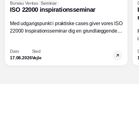
Bureau Veritas
Seminar
ISO 22000 inspirationsseminar
Med udgangspunkt i praktiske cases giver vores ISO
22000 Inspirationsseminar dig en grundlæggende
forståelse for fortolkning af ISO 22000 standardens
kravelementer og opbygning samt
Dato
Sted
fødevarestandardens integration med andre
17.08.2026
Vejle
standarder.
Udgiver
Horisont Gruppen a/s
Strandlodsvej 44