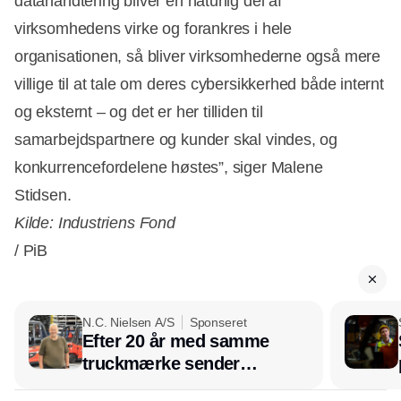
datahåndtering bliver en naturlig del af
virksomhedens virke og forankres i hele
organisationen, så bliver virksomhederne også mere
villige til at tale om deres cybersikkerhed både internt
og eksternt – og det er her tilliden til
samarbejdspartnere og kunder skal vindes, og
konkurrencefordelene høstes”, siger Malene
Stidsen.
Kilde: Industriens Fond
/ PiB
N.C. Nielsen A/S
Sponseret
Efter 20 år med samme
truckmærke sender
lagerchef stafetten videre