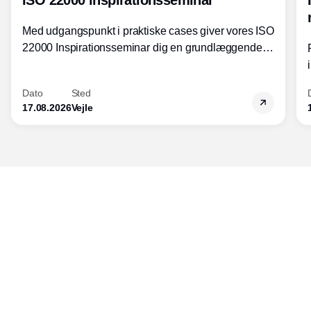
Med udgangspunkt i praktiske cases giver vores ISO
22000 Inspirationsseminar dig en grundlæggende
forståelse for fortolkning af ISO 22000 standardens
kravelementer og opbygning samt
Dato
Sted
fødevarestandardens integration med andre
17.08.2026
Vejle
standarder.
Udgiver
Horisont Gruppen a/s
Strandlodsvej 44
2300 København S