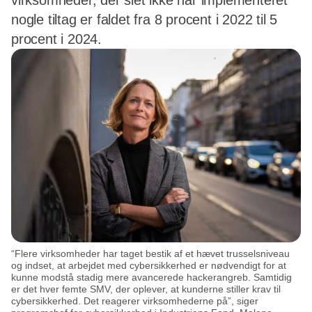
virksomheder, der slet ikke har implementeret
nogle tiltag er faldet fra 8 procent i 2022 til 5
procent i 2024.
“Flere virksomheder har taget bestik af et hævet trusselsniveau
og indset, at arbejdet med cybersikkerhed er nødvendigt for at
kunne modstå stadig mere avancerede hackerangreb. Samtidig
er det hver femte SMV, der oplever, at kunderne stiller krav til
cybersikkerhed. Det reagerer virksomhederne på”, siger