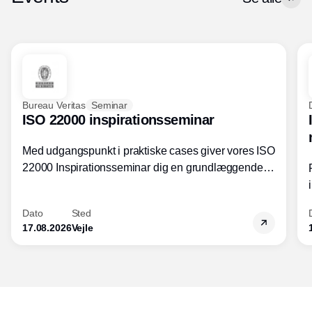
Bureau Veritas
Seminar
ISO 22000 inspirationsseminar
Med udgangspunkt i praktiske cases giver vores ISO
22000 Inspirationsseminar dig en grundlæggende
forståelse for fortolkning af ISO 22000 standardens
kravelementer og opbygning samt
Dato
Sted
fødevarestandardens integration med andre
17.08.2026
Vejle
standarder.