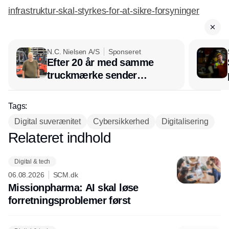
infrastruktur-skal-styrkes-for-at-sikre-forsyninger
N.C. Nielsen A/S
Sponseret
Efter 20 år med samme
truckmærke sender
lagerchef stafetten videre
hos INOX
Tags:
Digital suverænitet
Cybersikkerhed
Digitalisering
Relateret indhold
Annonce
Digital & tech
06.08.2026
SCM.dk
Missionpharma: AI skal løse
forretningsproblemer først