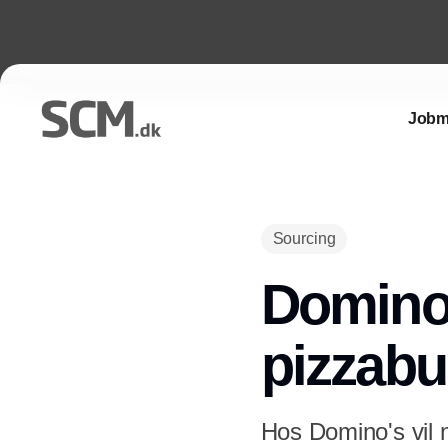
Jobm
Sourcing
Domino'
pizzab
Hos Domino's vil m