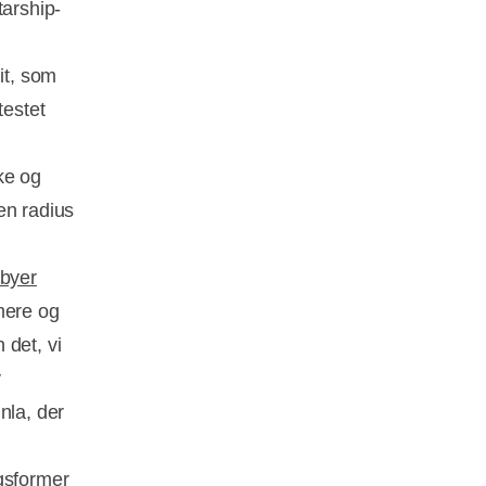
tarship-
it, som
testet
ke og
en radius
 byer
mere og
 det, vi
v
nla, der
gsformer