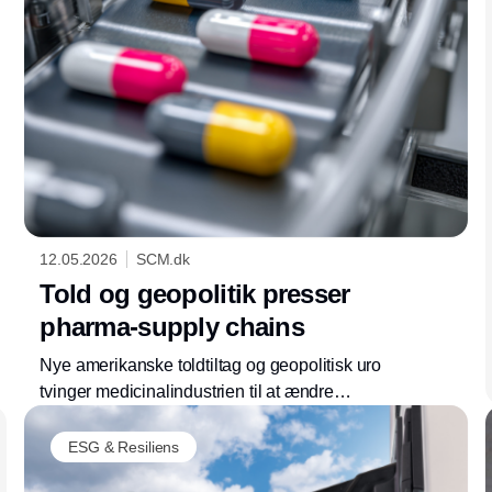
12.05.2026
SCM.dk
Told og geopolitik presser
pharma-supply chains
Nye amerikanske toldtiltag og geopolitisk uro
tvinger medicinalindustrien til at ændre
produktion og forsyningskæder. Omkostninger
og usikkerhed stiger globalt.
ESG & Resiliens