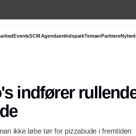
arked
Events
SCM Agendaen
Indspark
Temaer
Partnere
Nyhed
Annonce
s indfører rullend
ude
an ikke løbe tør for pizzabude i fremtiden  