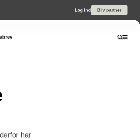
Log ind
Bliv partner
sbrev
e
derfor har