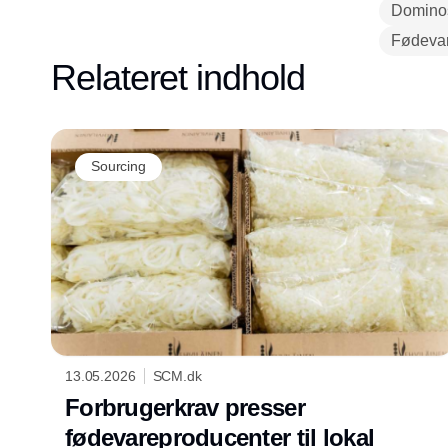
Domino
Fødevar
Relateret indhold
Sourcing
13.05.2026
SCM.dk
Forbrugerkrav presser
fødevareproducenter til lokal