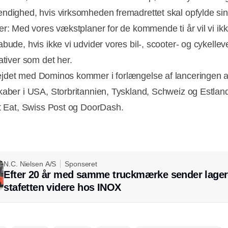
ndighed, hvis virksomheden fremadrettet skal opfylde si
er: Med vores vækstplaner for de kommende ti år vil vi ik
bude, hvis ikke vi udvider vores bil-, scooter- og cykellev
ativer som det her.
det med Dominos kommer i forlængelse af lanceringen af
kaber i USA, Storbritannien, Tyskland, Schweiz og Estla
st Eat, Swiss Post og DoorDash.
N.C. Nielsen A/S
Sponseret
Efter 20 år med samme truckmærke sender lager
stafetten videre hos INOX