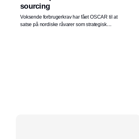
sourcing
Voksende forbrugerkrav har fået OSCAR til at
satse på nordiske råvarer som strategisk
værdiskaber i en usikker global
forsyningsverden.