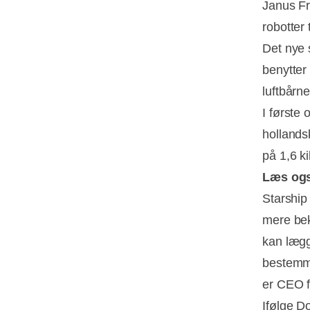
Janus Fr
robotter 
Det nye 
benytter
luftbårn
I første
hollands
på 1,6 ki
Læs og
Starshi
mere bek
kan lægg
bestemme
er CEO f
Ifølge D