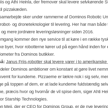
iis og Athi Heinla, der fremover skal levere selvkørende S
til pizzakæden.
samarbejde sker under rammerne af Dominos Robotic Un
 robot- og droneteknologier til levering. Her har man både 
e og mere jordnære leveringsløsninger siden 2016.
 omgang kommer den nye service til at køre i en række tys
ke byer, hvor robotterne kører ud på egen hånd inden for 
lometer fra Dominos butikker.
Annonce
så:
Janus Friis-robotter skal levere varer i to amerikanske
p deler Dominos ambitioner om konstant at gøre livet nem
vemt for kunderne. Pizzaerne er lækre nok i sig selv, men
e på toppen af dem, er at lade kunderne fuldstændig sel
, præcis hvor og hvornår de vil spise dem, siger Ahti Hei
or Starship Technologies.
on Meii, der er CEO for Dominos Group, er de nye leverin