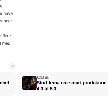
ne
ke have
eringer
 flere
nd med
SCM.dk
chef
Stort tema om smart produktion i
4.0 til 5.0