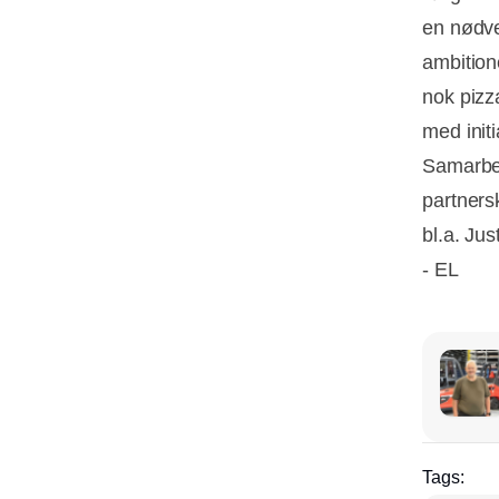
en nødve
ambition
nok pizza
med initi
Samarbej
partners
bl.a. Ju
- EL
Tags: