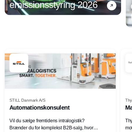
emissionsstyring 2026
Annonce
STILL Danmark A/S
Thy
Automationskonsulent
Ma
Vil du sælge fremtidens intralogistik?
Thy
Brænder du for komplekst B2B-salg, hvor
mot