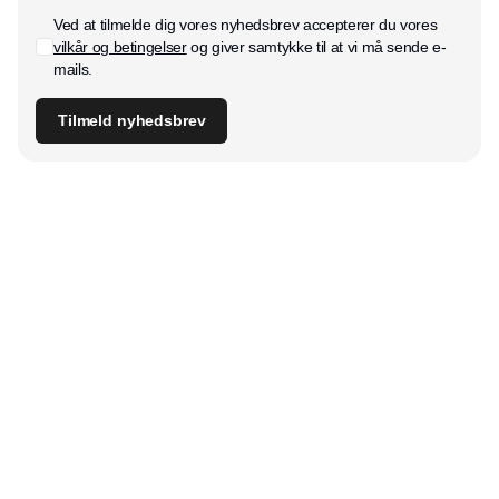
Ved at tilmelde dig vores nyhedsbrev accepterer du vores
vilkår og betingelser
og giver samtykke til at vi må sende e-
mails.
Tilmeld nyhedsbrev
Udgiver
Horisont Gruppen a/s
Strandlodsvej 44
2300 København S
Telefon:
53506060
www.horisontgruppen.dk
Indhold