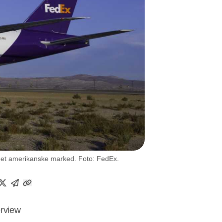
å det amerikanske marked. Foto: FedEx.
erview