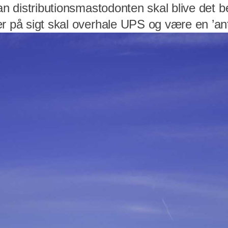
dan distributionsmastodonten skal blive det 
er på sigt skal overhale UPS og være en ’an