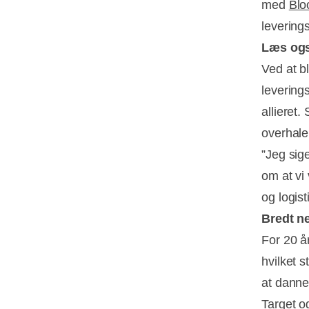
med
Blo
levering
Læs og
Ved at b
levering
allieret.
overhal
”Jeg sige
om at vi
og logist
Bredt ne
For 20 å
hvilket s
at danne
Target o