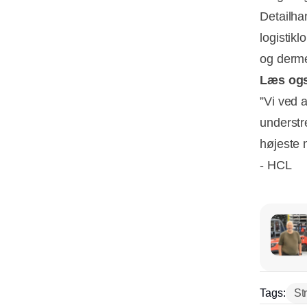
Detailha
logistik
og derme
Læs og
”Vi ved 
understr
højeste 
- HCL
Tags:
St