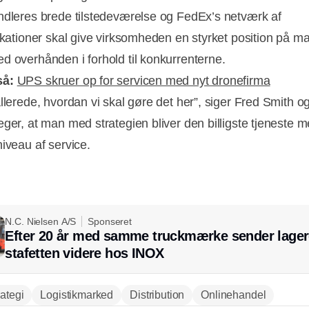
ndleres brede tilstedeværelse og FedEx’s netværk af
lokationer skal give virksomheden en styrket position på m
d overhånden i forhold til konkurrenterne.
så:
UPS skruer op for servicen med nyt dronefirma
allerede, hvordan vi skal gøre det her”, siger Fred Smith o
eger, at man med strategien bliver den billigste tjeneste 
niveau af service.
N.C. Nielsen A/S
Sponseret
Efter 20 år med samme truckmærke sender lager
stafetten videre hos INOX
rategi
Logistikmarked
Distribution
Onlinehandel