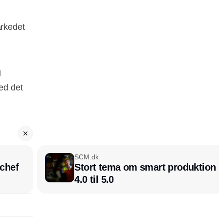
arkedet
g
med det
SCM.dk
chef
Stort tema om smart produktion i
4.0 til 5.0