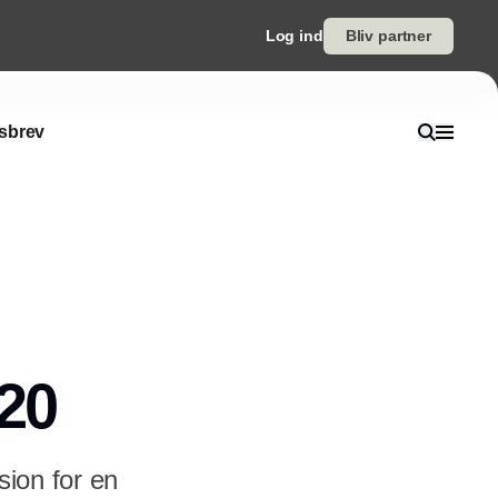
Log ind
Bliv partner
sbrev
20
sion for en