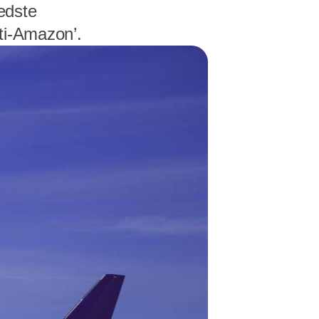
bedste
ti-Amazon’.