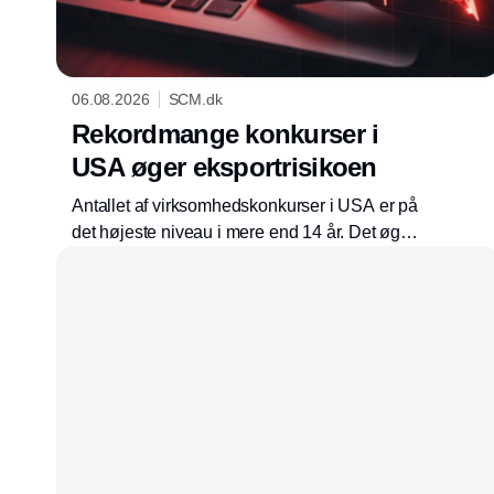
06.08.2026
SCM.dk
Rekordmange konkurser i
USA øger eksport­risikoen
Antallet af virksomhedskonkurser i USA er på
det højeste niveau i mere end 14 år. Det øger
risikoen for danske eksportvirksomheder med
kunder på Danmarks største eksportmarked.