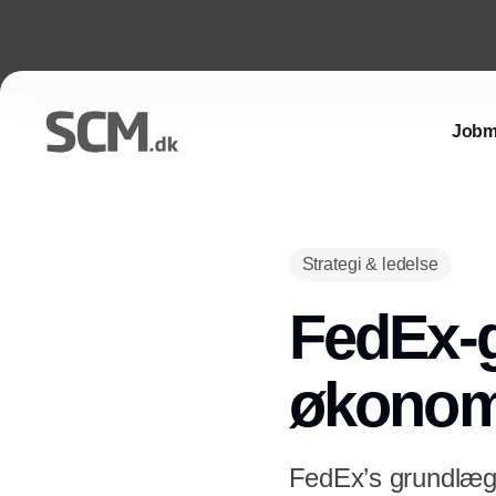
Jobm
Strategi & ledelse
FedEx-
økonom
FedEx’s grundlægge