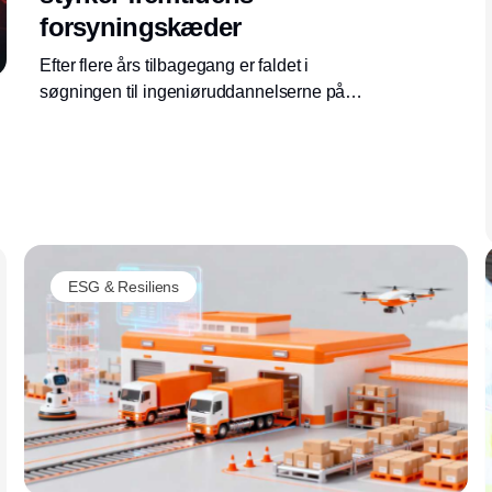
forsyningskæder
Efter flere års tilbagegang er faldet i
søgningen til ingeniøruddannelserne på
Aalborg Universitet stoppet. Det kan på sigt
styrke virksomhedernes adgang til tekniske
kompetencer inden for produktion, logistik og
supply chain.
ESG & Resiliens