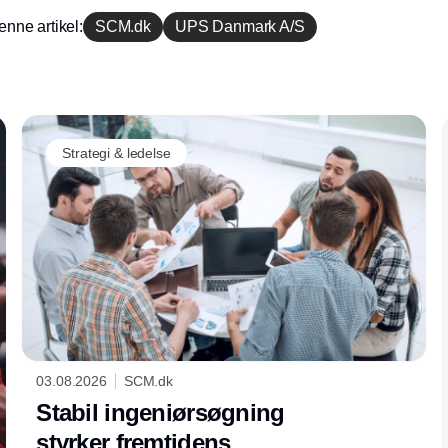
enne artikel:
SCM.dk
UPS Danmark A/S
Annonce
Strategi & ledelse
03.08.2026
SCM.dk
Stabil ingeniørsøgning
styrker fremtidens