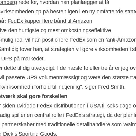
omberg
rede for, hvordan han planlægger at få
svirksomheden op på hesten igen i en ny omfattende strat
så:
FedEx kapper flere bånd til Amazon
live den hurtigste og mest omkostningseffektive
smulighed, vil han positionere FedEx som en ’anti-Amazon
 Samtidig lover han, at strategien vil gøre virksomheden i st
Annonce
e UPS på markedet.
r dette til dig utvetydigt: I de næste to eller tre år er jeg o
 vil passere UPS volumenmæssigt og være den største tra
ikvirksomhed i forhold til indtjening”, siger Fred Smith.
tværk skal gøre forskellen
r siden uvidede FedEx distributionen i USA til seks dage 
tadig spiller en central rolle i FedEx's strategi, da der pla
 partnerskaber med traditionelle detailhandlere som Walm
g Dick’s Sporting Goods.