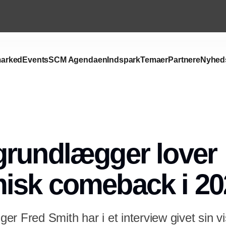
arked
Events
SCM Agendaen
Indspark
Temaer
Partnere
Nyhed
Annonce
grundlægger lover
isk comeback i 20
r Fred Smith har i et interview givet sin vi