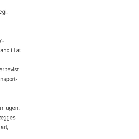
egi.
’-
and til at
verbevist
nsport-
om ugen,
nlægges
art,