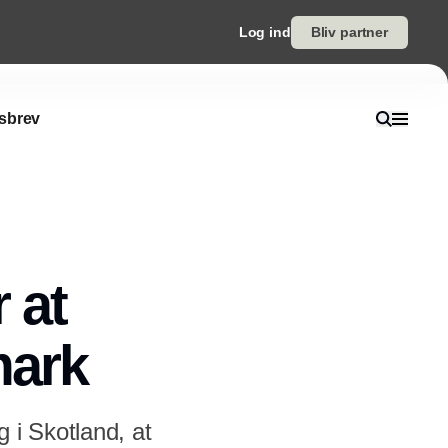
Log ind
Bliv partner
sbrev
 at
mark
 i Skotland, at