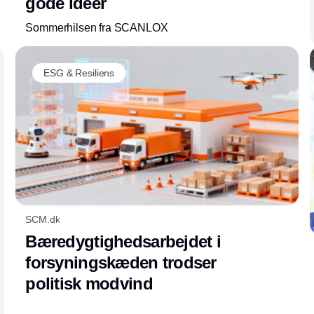
gode idéer
Sommerhilsen fra SCANLOX
ESG & Resiliens
SCM.dk
Bæredygtighedsarbejdet i
forsyningskæden trodser
politisk modvind