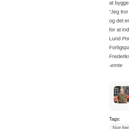
at bygge
“Jeg tror
og det er
for at i
Lund Pou
Forligspa
Frederik
-emte
Tags:
Nye freg