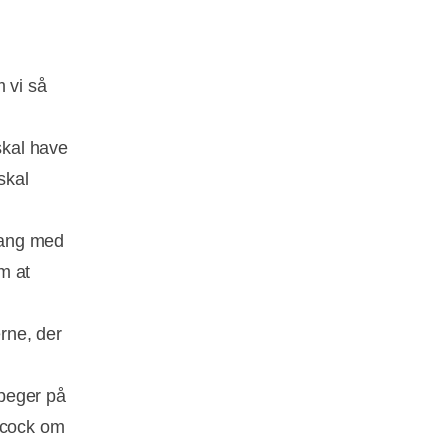
m vi så
skal have
skal
 gang med
om at
rne, der
 peger på
bcock om