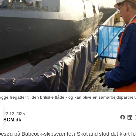
gge fregatter til den britiske flåde - og kan blive en samarbejdspartner
22.12.2025
SCM.dk
 besøg på Babcock-skibsværftet i Skotland stod det klart fo