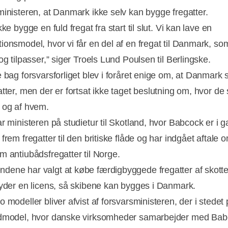
ministeren, at Danmark ikke selv kan bygge fregatter.
kke bygge en fuld fregat fra start til slut. Vi kan lave en
ionsmodel, hvor vi får en del af en fregat til Danmark, so
og tilpasser,” siger Troels Lund Poulsen til Berlingske.
e bag forsvarsforliget blev i foråret enige om, at Danmark 
tter, men der er fortsat ikke taget beslutning om, hvor de 
 og af hvem.
Annonce
ar ministeren på studietur til Skotland, hvor Babcock er i
frem fregatter til den britiske flåde og har indgået aftale 
m antiubådsfregatter til Norge.
ene har valgt at købe færdigbyggede fregatter af skotte
byder en licens, så skibene kan bygges i Danmark.
 modeller bliver afvist af forsvarsministeren, der i stedet
idmodel, hvor danske virksomheder samarbejder med Ba