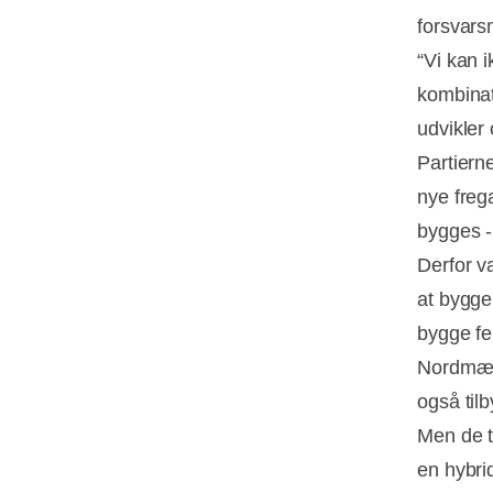
forsvars
“Vi kan i
kombinat
udvikler 
Partiern
nye frega
bygges -
Derfor v
at bygge 
bygge fe
Nordmænd
også til
Men de to
en hybr