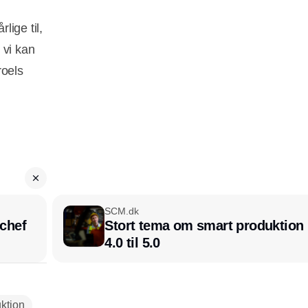
lige til,
 vi kan
roels
SCM.dk
chef
Stort tema om smart produktion i
4.0 til 5.0
ktion