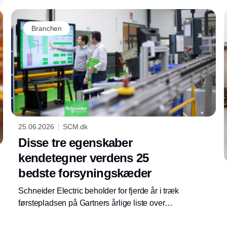
Branchen
25.06.2026
SCM.dk
Disse tre egenskaber
kendetegner verdens 25
bedste forsyningskæder
Schneider Electric beholder for fjerde år i træk
førstepladsen på Gartners årlige liste over
verdens 25 bedste forsyningskæder, mens