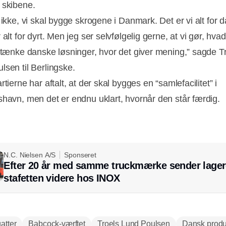
 skibene.
 ikke, vi skal bygge skrogene i Danmark. Det er vi alt for dår
 alt for dyrt. Men jeg ser selvfølgelig gerne, at vi gør, hvad
ndtænke danske løsninger, hvor det giver mening,” sagde T
lsen til Berlingske.
rtierne har aftalt, at der skal bygges en “samlefacilitet” i
shavn, men det er endnu uklart, hvornår den står færdig.
N.C. Nielsen A/S
Sponseret
Efter 20 år med samme truckmærke sender lager
stafetten videre hos INOX
atter
Babcock-værftet
Troels Lund Poulsen
Dansk produ