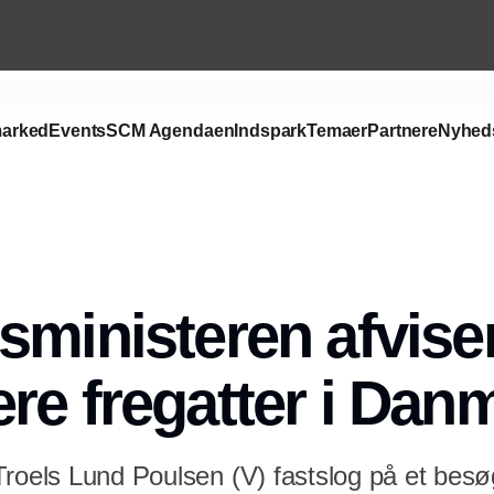
arked
Events
SCM Agendaen
Indspark
Temaer
Partnere
Nyhed
Annonce
sministeren afviser
re fregatter i Dan
roels Lund Poulsen (V) fastslog på et besøg