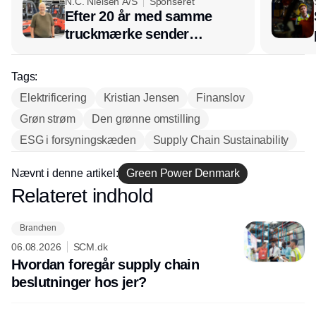
N.C. Nielsen A/S
Sponseret
Efter 20 år med samme
truckmærke sender
lagerchef stafetten videre
hos INOX
Tags:
Elektrificering
Kristian Jensen
Finanslov
Grøn strøm
Den grønne omstilling
ESG i forsyningskæden
Supply Chain Sustainability
Nævnt i denne artikel:
Green Power Denmark
Relateret indhold
Annonce
Branchen
06.08.2026
SCM.dk
Hvordan foregår supply chain
beslutninger hos jer?