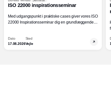
ISO 22000 inspirationsseminar
Med udgangspunkt i praktiske cases giver vores ISO
22000 Inspirationsseminar dig en grundlæggende
forståelse for fortolkning af ISO 22000 standardens
kravelementer og opbygning samt
Dato
Sted
fødevarestandardens integration med andre
17.08.2026
Vejle
standarder.
Udgiver
Horisont Gruppen a/s
Strandlodsvej 44