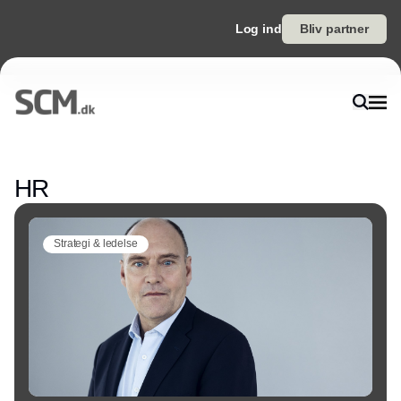
Log ind
Bliv partner
Annonce
HR
Strategi & ledelse