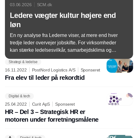
03.06.2026
SCM.dk
Ledere vægter kultur højere end
løn
En ny analyse fra Lederne viser, at mere end hver
tredje leder overvejer jobskifte. For virksomheder
kan stærke ledelsesvilkår, samarbejdsklima og
work-life-balance blive afgørende faktorer i kampen
Strategi & ledelse
om at fastholde ledelsestalenter.
16.11.2022
PostNord Logistics A/S
Sponseret
Fra elev til leder på rekordtid
Digital & tech
25.04.2022
Curit ApS
Sponseret
HR – Del 3 – Strategisk HR er
motoren under forretningsmålene
Digital & tech