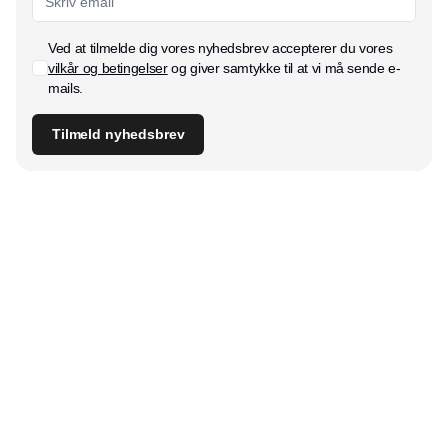
Ved at tilmelde dig vores nyhedsbrev accepterer du vores
vilkår og betingelser
og giver samtykke til at vi må sende e-
mails.
Tilmeld nyhedsbrev
Udgiver
Horisont Gruppen a/s
Strandlodsvej 44
2300 København S
Telefon:
53506060
www.horisontgruppen.dk