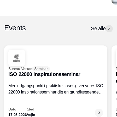
Events
Se alle
Bureau Veritas
Seminar
ISO 22000 inspirationsseminar
Med udgangspunkt i praktiske cases giver vores ISO
22000 Inspirationsseminar dig en grundlæggende
forståelse for fortolkning af ISO 22000 standardens
kravelementer og opbygning samt
Dato
Sted
fødevarestandardens integration med andre
17.08.2026
Vejle