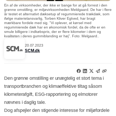
En af de virksomheder, der ikke er bange for at gå forrest i den
grønne omstilling, er miljøvirksomheden Meldgaard. De har i flere
år testet et alternativt dæksetup af regummierede trækdæk, som
ifølge materielansvarlig, Torben Kliver Egtved, har bragt
mærkbare fordele med sig. ”Vi oplever, at kørsel med
regummierede dæk har en økonomisk fordel, da de ofte er en
smule billigere i indkøbspris, der er flere kilometer i dem og
kvaliteten i deres gummiblanding er høj”. Foto: Melgaard..
20.07.2023
SCM.dk
Den grønne omstilling er unægtelig et stort tema i
transportbranchen og klimaeffektive tiltag såsom
kilometerafgift, ESG-rapportering og elmotorer
nævnes i daglig tale.
Dog afspejler den stigende interesse for miljøfordele