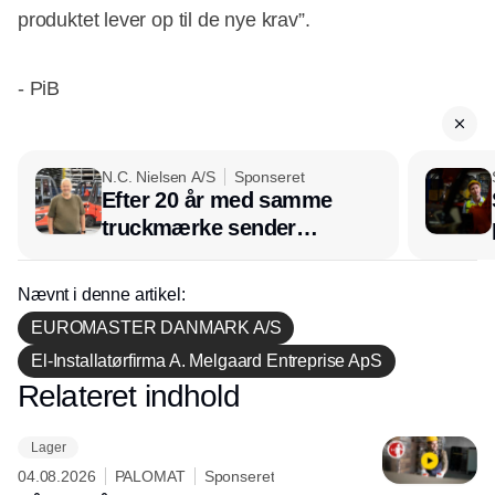
produktet lever op til de nye krav”.
- PiB
N.C. Nielsen A/S
Sponseret
Efter 20 år med samme
truckmærke sender
lagerchef stafetten videre
hos INOX
Nævnt i denne artikel:
EUROMASTER DANMARK A/S
El-Installatørfirma A. Melgaard Entreprise ApS
Relateret indhold
Annonce
Lager
04.08.2026
PALOMAT
Sponseret