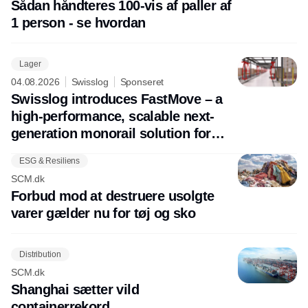
Sådan håndteres 100-vis af paller af
1 person - se hvordan
Lager
04.08.2026
Swisslog
Sponseret
Swisslog introduces FastMove – a
high-performance, scalable next-
generation monorail solution for
future-ready pallet transport
ESG & Resiliens
SCM.dk
Forbud mod at destruere usolgte
varer gælder nu for tøj og sko
Distribution
SCM.dk
Shanghai sætter vild
containerrekord