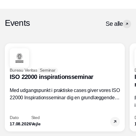
Events
Se alle
Bureau Veritas
Seminar
ISO 22000 inspirationsseminar
Med udgangspunkt i praktiske cases giver vores ISO
22000 Inspirationsseminar dig en grundlæggende
forståelse for fortolkning af ISO 22000 standardens
kravelementer og opbygning samt
Dato
Sted
fødevarestandardens integration med andre
17.08.2026
Vejle
standarder.