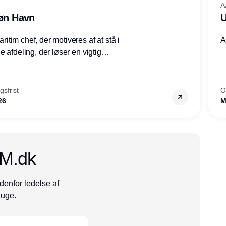
A
røn Havn
U
tim chef, der motiveres af at stå i
A
 afdeling, der løser en vigtig
mheder, Thyborøn by, Lemvig
vestjylland.
sfrist
O
26
M
CM.dk
denfor ledelse af
 uge.