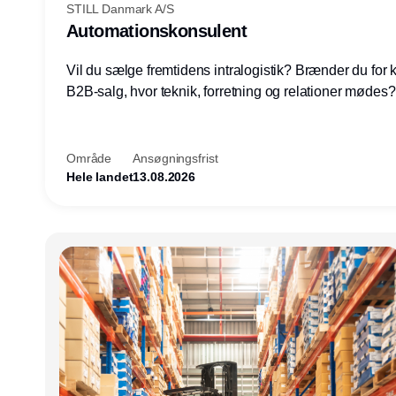
STILL Danmark A/S
Automationskonsulent
Vil du sælge fremtidens intralogistik? Brænder du for
B2B-salg, hvor teknik, forretning og relationer mødes
du af at designe løsninger – ikke blot sælge produkter
arbejde med AGV/AMR, automation og systemintegrat
nogle af Danmarks mest spændende produktions- og
Område
Ansøgningsfrist
logistikvirksomheder?
Hele landet
13.08.2026