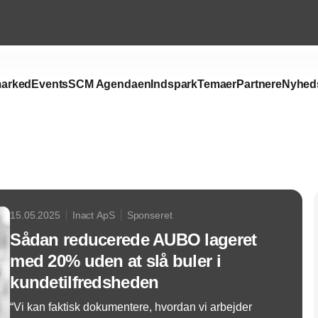
arked
Events
SCM Agendaen
Indspark
Temaer
Partnere
Nyhed
Annonce
15.05.2025
Inact ApS
Sponseret
Sådan reducerede AUBO lageret
med 20% uden at slå buler i
kundetilfredsheden
“Vi kan faktisk dokumentere, hvordan vi arbejder