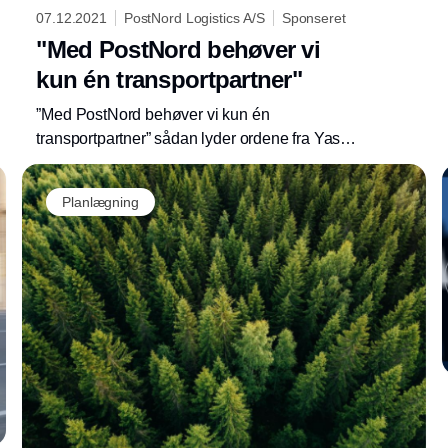
07.12.2021
PostNord Logistics A/S
Sponseret
"Med PostNord behøver vi
kun én transportpartner"
”Med PostNord behøver vi kun én
transportpartner” sådan lyder ordene fra Yasin
Topcu Sales Manageren i Cleanstep, der for
Annonce
nyligt blev kåret til Gazellevirksomhed af
Planlægning
Børsen for fjerde gang.