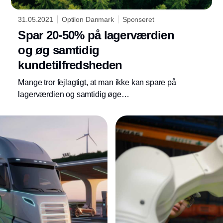
31.05.2021
Optilon Danmark
Sponseret
Spar 20-50% på lagerværdien
og øg samtidig
kundetilfredsheden
Mange tror fejlagtigt, at man ikke kan spare på
lagerværdien og samtidig øge
kundetilfredsheden. Det kan man med de
rigtige Supply Chain teknologier. Hvordan
hænger det sammen i virkeligheden?