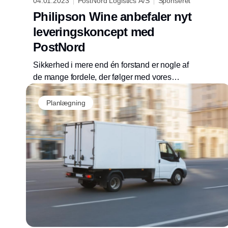
04.01.2023
PostNord Logistics A/S
Sponseret
Philipson Wine anbefaler nyt
leveringskoncept med
PostNord
Sikkerhed i mere end én forstand er nogle af
de mange fordele, der følger med vores
specialdesignede leveringskoncept af vin.
Planlægning