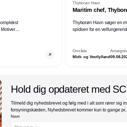
Thyborøn Havn
Maritim chef, Thybo
 komplekst
Thyborøn Havn søger en mari
? Motiveres
spidsen for en velfungerende
? Vil du
opgave for havnens virkso
ion hos
Kommune - og for hele Nord
Område
Ansøgning
Midt- og Vestlylland
09.08.20
Annonce
Hold dig opdateret med S
Tilmeld dig nyhedsbrevet og følg med i alt som rører sig in
forsyningskæden, Nyhedsbrevet kommer kun to gange pr.
Navn