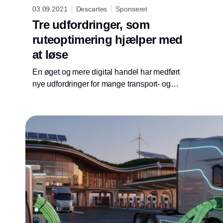
03.09.2021
Descartes
Sponseret
Tre udfordringer, som
ruteoptimering hjælper med
at løse
En øget og mere digital handel har medført
nye udfordringer for mange transport- og
logistikvirksomheder derude. Kundernes
bestillinger skal ikke bare behandles hurtigt
og effektivt, men også leveres hurtigt og inden
for stramme tidsvinduer. Dertil stilles der også
i dag betydeligt større krav til, at leverancen
sker med et så lille klimaaftryk som muligt. For
at kunne imødekomme kundernes stadigt
større krav skal virksomhederne derfor
gennemgå deres leverancer og optimere dem
for at kunne forbedre deres flow og gøre
kunderne tilfredse.