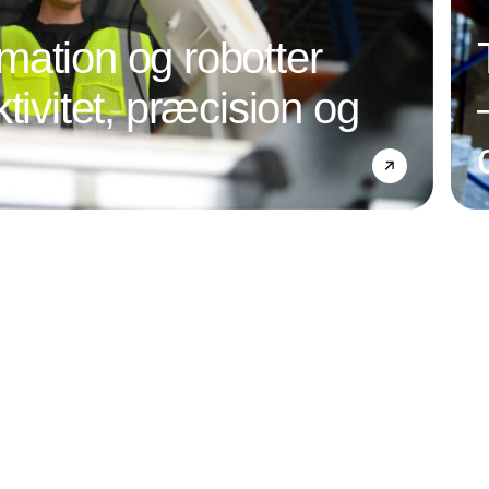
ation og robotter
tivitet, præcision og