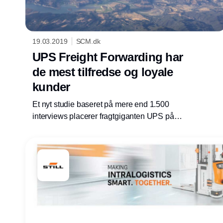
19.03.2019
SCM.dk
UPS Freight Forwarding har
de mest tilfredse og loyale
kunder
Et nyt studie baseret på mere end 1.500
interviews placerer fragtgiganten UPS på
førstepladsen inden for kundetilfredshed og
loyalitet. Sikkerhed, fleksibilitet og teknologi er
vigtige parametre.