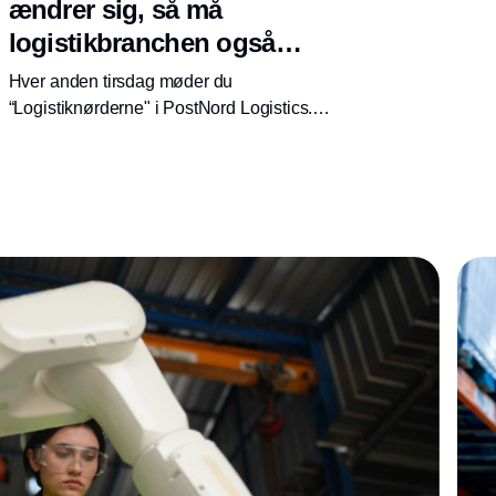
ændrer sig, så må
logistikbranchen også
tilpasse sig
Hver anden tirsdag møder du
“Logistiknørderne" i PostNord Logistics.
Logistiknørderne er et panel af vores absolut
skarpeste specialister, som deler ud af deres
viden indenfor områder, som er oppe i tiden
indenfor logistik. Denne uges tema er;