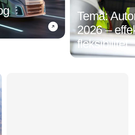
og
Tema: Autom
2026 – effek
fleksibilitet
Annonce