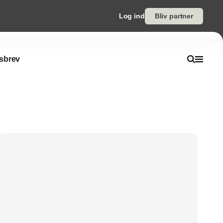
Log ind
Bliv partner
sbrev