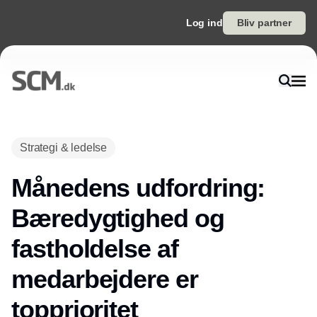
Log ind
Bliv partner
Annonce
Strategi & ledelse
Månedens udfordring:
Bæredygtighed og
fastholdelse af
medarbejdere er
topprioritet