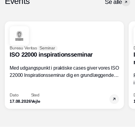
Events
Se alle
Bureau Veritas
Seminar
ISO 22000 inspirationsseminar
Med udgangspunkt i praktiske cases giver vores ISO
22000 Inspirationsseminar dig en grundlæggende
forståelse for fortolkning af ISO 22000 standardens
kravelementer og opbygning samt
Dato
Sted
fødevarestandardens integration med andre
17.08.2026
Vejle
standarder.