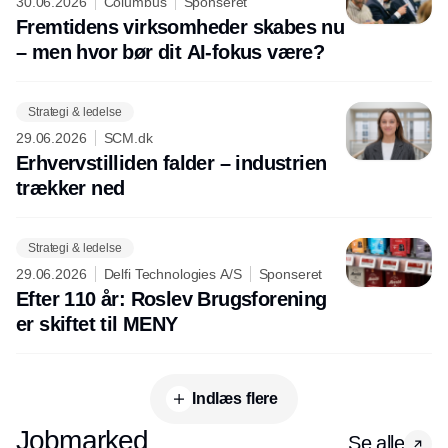
30.06.2026
Columbus
Sponseret
Fremtidens virksomheder skabes nu
– men hvor bør dit AI-fokus være?
Strategi & ledelse
29.06.2026
SCM.dk
Erhvervstilliden falder – industrien
trækker ned
Strategi & ledelse
29.06.2026
Delfi Technologies A/S
Sponseret
Efter 110 år: Roslev Brugsforening
er skiftet til MENY
Indlæs flere
Jobmarked
Se alle