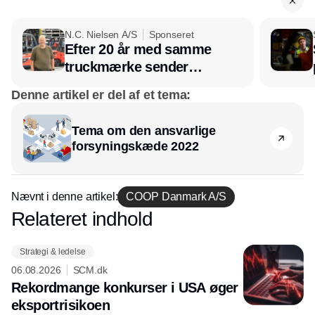
N.C. Nielsen A/S
Sponseret
Efter 20 år med samme
truckmærke sender
lagerchef stafetten videre
Denne artikel er del af et tema:
hos INOX
Tema om den ansvarlige
forsyningskæde 2022
Nævnt i denne artikel:
COOP Danmark A/S
Relateret indhold
Annonce
Strategi & ledelse
06.08.2026
SCM.dk
Rekordmange konkurser i USA øger
eksport­risikoen