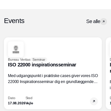
Events
Se alle
Bureau Veritas
Seminar
ISO 22000 inspirationsseminar
Med udgangspunkt i praktiske cases giver vores ISO
22000 Inspirationsseminar dig en grundlæggende
forståelse for fortolkning af ISO 22000 standardens
kravelementer og opbygning samt
Dato
Sted
fødevarestandardens integration med andre
17.08.2026
Vejle
standarder.