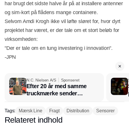
har brugt det sidste halve år på at installere antenner
og sim-kort på flådens mange containere.
Selvom Amdi Krogh ikke vil løfte sløret for, hvor dyrt
projektet har været, er der tale om et stort beløb for
virksomheden:
"Der er tale om en tung investering i innovation".
-JPN
N.C. Nielsen A/S
Sponseret
Efter 20 år med samme
truckmærke sender
lagerchef stafetten videre
hos INOX
Tags:
Mærsk Line
Fragt
Distribution
Sensorer
Relateret indhold
Annonce