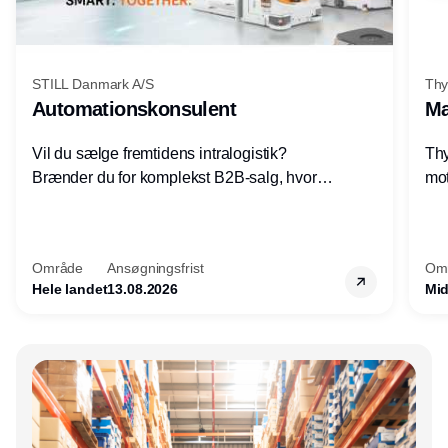
STILL Danmark A/S
Thy
Automationskonsulent
Ma
Vil du sælge fremtidens intralogistik?
Thy
Brænder du for komplekst B2B-salg, hvor
mot
teknik, forretning og relationer mødes?
vel
Motiveres du af at designe løsninger – ikke
opg
blot sælge produkter? Vil du arbejde med
Thy
Område
Ansøgningsfrist
Om
AGV/AMR, automation og
hel
Hele landet
13.08.2026
Mid
systemintegration hos nogle af Danmarks
mest spændende produktions- og
logistikvirksomheder?
Annonce