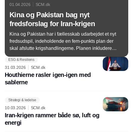
01.04.2026
SCM.dk
Kina og Pakistan bag nyt
fredsforslag for Iran-krigen
Kina og Pakistan har i fællesskab udarbejdet et nyt
fredsudspil, indeholdende en fem-punkts plan der
skal afslutte krigshandlingerne. Planen inkluderer
en øjeblikkelig våbenhvile og genåbning af
ESG & Resiliens
Hormuzstrædet.
31.03.2026
SCM.dk
Houthierne rasler igen-igen med
sablerne
Strategi & ledelse
10.03.2026
SCM.dk
Iran-krigen rammer både sø, luft og
energi