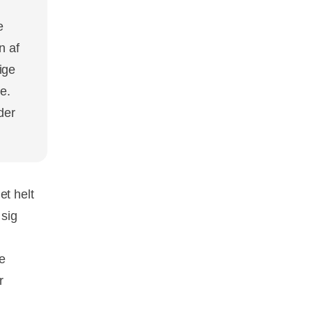
e
n af
ige
e.
der
et helt
 sig
e
r