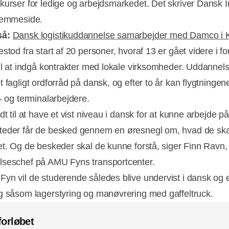
kurser for ledige og arbejdsmarkedet. Det skriver Dansk I
jemmeside.
så:
Dansk logistikuddannelse samarbejder med Damco i 
stod fra start af 20 personer, hvoraf 13 er gået videre i fo
til at indgå kontrakter med lokale virksomheder. Uddannel
 fagligt ordforråd på dansk, og efter to år kan flygtningen
Annonce
- og terminalarbejdere.
dt til at have et vist niveau i dansk for at kunne arbejde på
eder får de besked gennem en øresnegl om, hvad de ska
et. Og de beskeder skal de kunne forstå, siger Finn Ravn,
seschef på AMU Fyns transportcenter.
yn vil de studerende således blive undervist i dansk og
g såsom lagerstyring og manøvrering med gaffeltruck.
forløbet