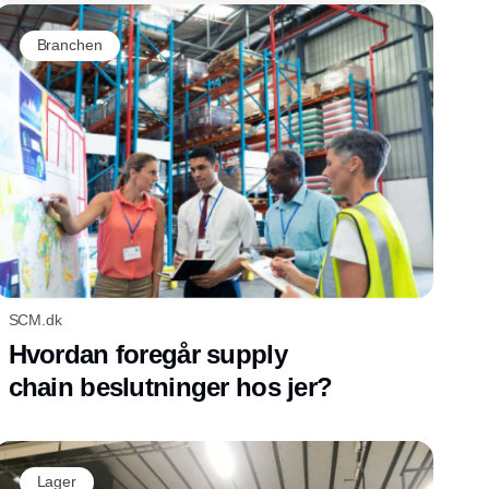
Branchen
SCM.dk
Hvordan foregår supply
chain beslutninger hos jer?
Lager