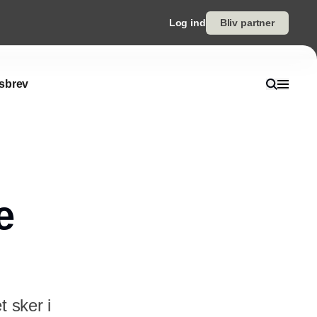
Log ind
Bliv partner
sbrev
e
t sker i