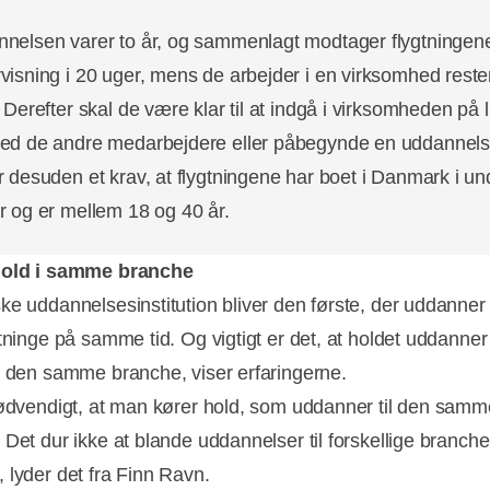
nelsen varer to år, og sammenlagt modtager flygtningen
visning i 20 uger, mens de arbejder i en virksomhed reste
. Derefter skal de være klar til at indgå i virksomheden på l
ed de andre medarbejdere eller påbegynde en uddannels
r desuden et krav, at flygtningene har boet i Danmark i un
r og er mellem 18 og 40 år.
hold i samme branche
ke uddannelsesinstitution bliver den første, der uddanner 
gtninge på samme tid. Og vigtigt er det, at holdet uddanner
r den samme branche, viser erfaringerne.
nødvendigt, at man kører hold, som uddanner til den samm
 Det dur ikke at blande uddannelser til forskellige branche
 lyder det fra Finn Ravn.