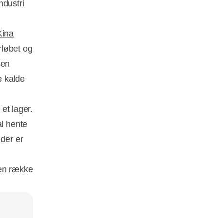
ndustri
Kina
rløbet og
sen
e kalde
 et lager.
l hente
 der er
 en række