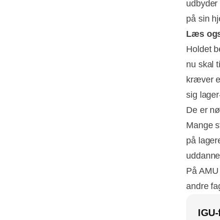
udbyder 
på sin h
Læs og
Holdet be
nu skal 
kræver et
sig lager
De er nø
Mange st
på lager
uddannel
På AMU F
andre fa
IGU-