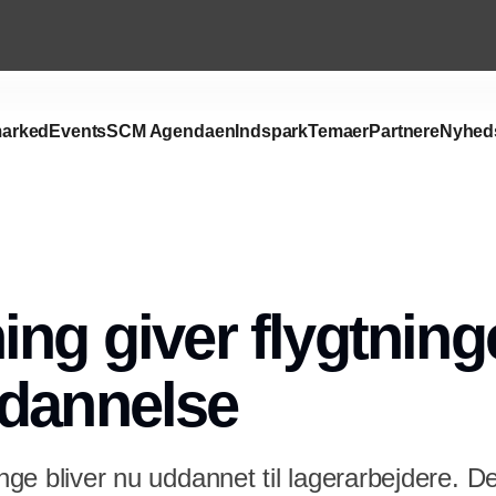
arked
Events
SCM Agendaen
Indspark
Temaer
Partnere
Nyhed
Annonce
ing giver flygtning
ddannelse
inge bliver nu uddannet til lagerarbejdere. De