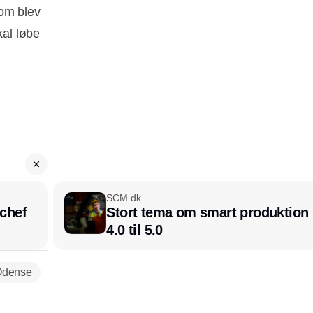
som blev
kal løbe
SCM.dk
chef
Stort tema om smart produktion i
4.0 til 5.0
Odense