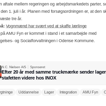
n aftale mellem regeringen og arbejdsmarkedets parter, 
 den 1. juli i år. Planen med forsøgsordningen er, at den s
næste tre år.
så:
Vognmænd har svært ved at skaffe lærlinge
 på AMU Fyn er kommet i stand i et samarbejde med
gelses- og Socialforvaltningen i Odense Kommune.
N.C. Nielsen A/S
Sponseret
Efter 20 år med samme truckmærke sender lager
stafetten videre hos INOX
ygtninge
Uddannelse
Lager
Integration
AMU Fyn
Annonce