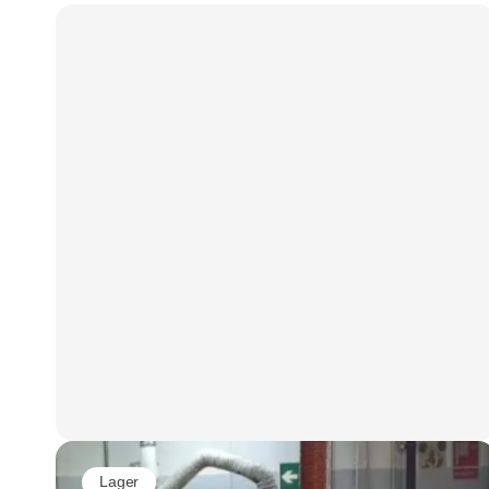
at du ved, hvad du skal kigge efter. En brugt
truck er ikke bare en lavere anskaffelsespris.
Den er også en investering i driftssikkerhed,
arbejdsmiljø, kapacitet og fremtidige
serviceomkostninger. Derfor bør valget ikke
kun baseres på model, pris og leveringstid.
Den tekniske stand, dokumentationen og
truckens faktiske anvendelse er mindst lige så
vigtig.
Lager