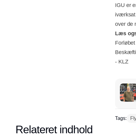
IGU er e
iværksat
over de 
Læs og
Forløbet
Beskæfti
- KLZ
Tags:
Fl
Relateret indhold