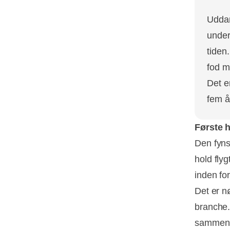
Uddan
under
tiden
fod m
Det e
fem å
Første 
Den fyns
hold fly
inden fo
Det er 
branche.
sammen,