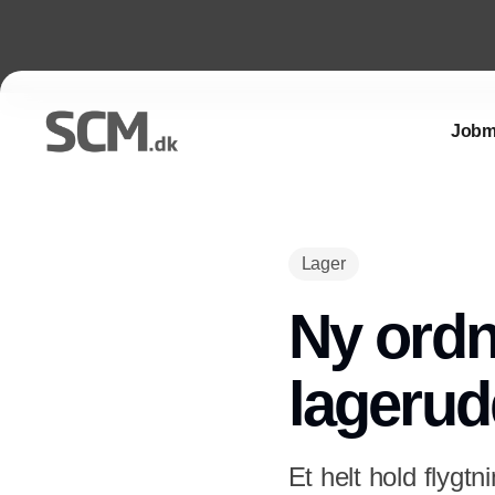
Jobm
Lager
Ny ordn
lageru
Et helt hold flygtn