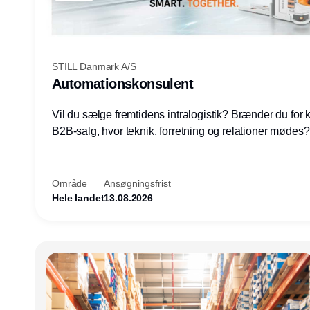
STILL Danmark A/S
Automationskonsulent
Vil du sælge fremtidens intralogistik? Brænder du for
B2B-salg, hvor teknik, forretning og relationer mødes
du af at designe løsninger – ikke blot sælge produkter
arbejde med AGV/AMR, automation og systemintegrat
nogle af Danmarks mest spændende produktions- og
Område
Ansøgningsfrist
logistikvirksomheder?
Hele landet
13.08.2026