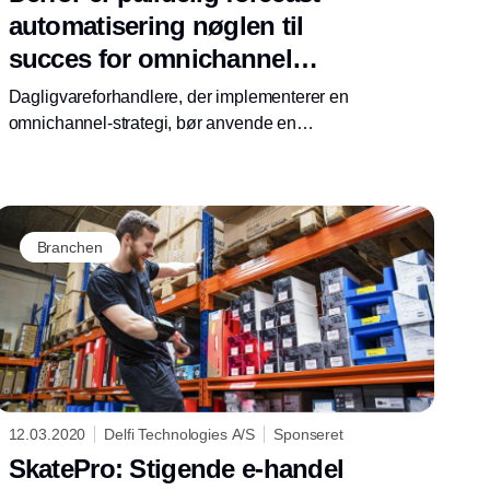
automatisering nøglen til
succes for omnichannel
dagligvarebutikker
Dagligvareforhandlere, der implementerer en
omnichannel-strategi, bør anvende en
transparent supply chain management -
løsning, som tilbyder pålidelige og
automatiserede forecasts.
Branchen
12.03.2020
Delfi Technologies A/S
Sponseret
SkatePro: Stigende e-handel