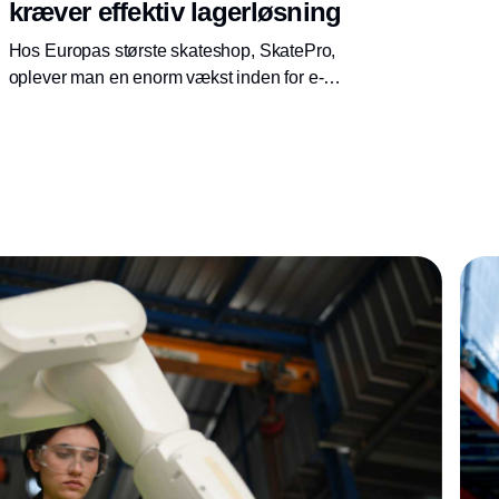
kræver effektiv lagerløsning
Hos Europas største skateshop, SkatePro,
oplever man en enorm vækst inden for e-
handel og eksport. Derfor har virksomheden
løbende investeret i mere lagerplads og
senest en ny online scannerløsning til lageret,
som sikrer hurtig vareregistrering.