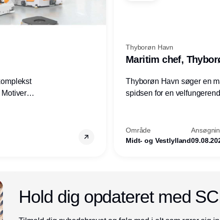
Thyborøn Havn
Maritim chef, Thybo
 komplekst
Thyborøn Havn søger en mari
? Motiveres
spidsen for en velfungerende
? Vil du
opgave for havnens virkso
ion hos
Kommune - og for hele Nord
Område
Ansøgning
Midt- og Vestlylland
09.08.20
Annonce
Hold dig opdateret med S