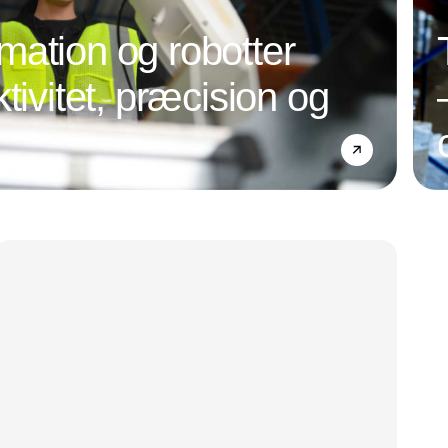
ation og robotter
tivitet, præcision og