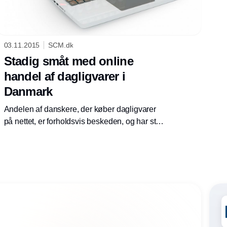
03.11.2015
SCM.dk
Stadig småt med online
handel af dagligvarer i
Danmark
Andelen af danskere, der køber dagligvarer
på nettet, er forholdsvis beskeden, og har stort
set ikke ændret sig de sidste fire år, viser ny
undersøgelse.