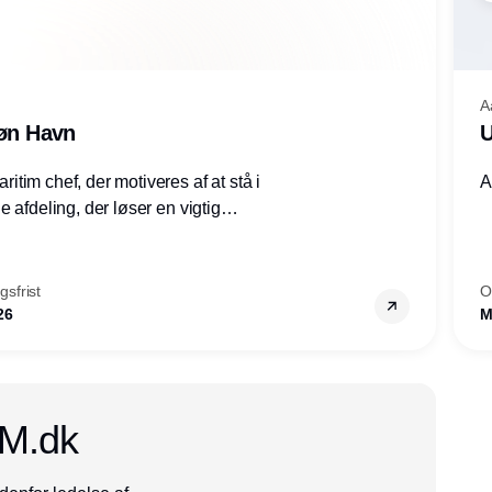
A
røn Havn
U
tim chef, der motiveres af at stå i
A
 afdeling, der løser en vigtig
mheder, Thyborøn by, Lemvig
vestjylland.
sfrist
O
26
M
CM.dk