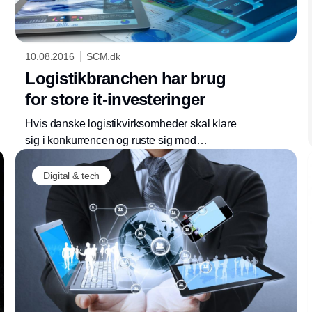
10.08.2016
SCM.dk
Logistikbranchen har brug
for store it-investeringer
Hvis danske logistikvirksomheder skal klare
sig i konkurrencen og ruste sig mod
potentielle trusler fra nye prisportaler, skal der
investeres tungt i it og udviklingen af
Digital & tech
medarbejdere. Sådan lyder meldingen fra den
danske logistikvirksomhed Scan Global
Logistics.