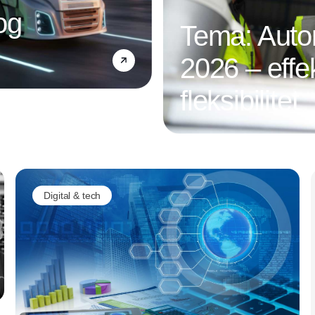
og
Tema: Autom
2026 – effek
fleksibilitet
Annonce
Digital & tech