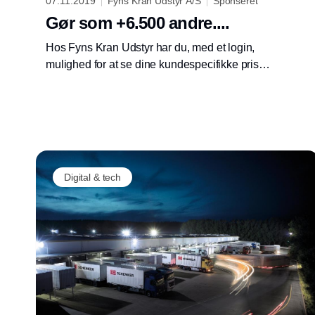
07.11.2019
Fyns Kran Udstyr A/S
Sponseret
Gør som +6.500 andre....
Hos Fyns Kran Udstyr har du, med et login,
mulighed for at se dine kundespecifikke priser
online på mere end 10.000 produkter!
Digital & tech