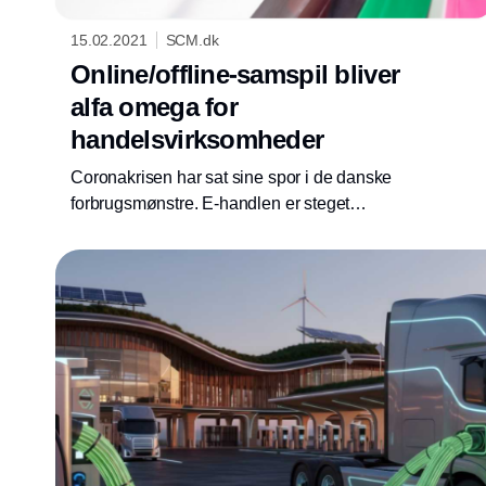
15.02.2021
SCM.dk
Online/offline-samspil bliver
alfa omega for
handelsvirksomheder
Coronakrisen har sat sine spor i de danske
forbrugsmønstre. E-handlen er steget
markant, og gør-det-selv-projekter vinder
større indpas. Men selvom restriktionerne
ophæves, skal handelsvirksomheder ikke
forvente, at alt vender tilbage til normalen.
Flere kunder vil forblive på nettet – eller et
sted imellem det online og offline.