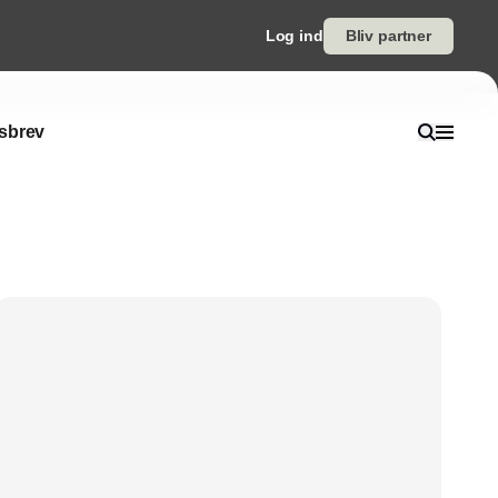
Log ind
Bliv partner
sbrev