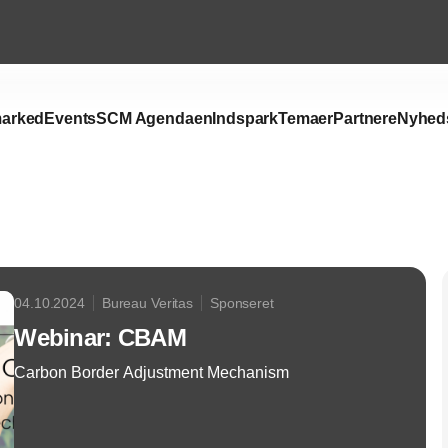
arked
Events
SCM Agendaen
Indspark
Temaer
Partnere
Nyhed
Annonce
04.10.2024
Bureau Veritas
Sponseret
Webinar: CBAM
Carbon Border Adjustment Mechanism