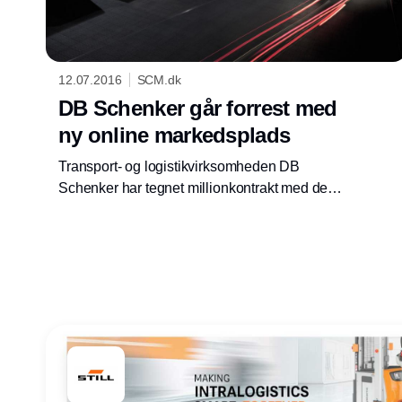
12.07.2016
SCM.dk
DB Schenker går forrest med
ny online markedsplads
Transport- og logistikvirksomheden DB
Schenker har tegnet millionkontrakt med den
globale online markedsplads uShip. Derved
bliver DB Schenker blandt de første i Europa
til at få en online markedspladsplatform.