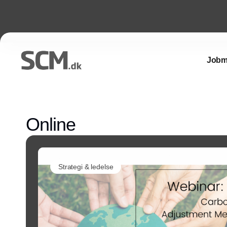
Jobm
Online
Strategi & ledelse