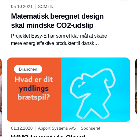
05.10.2021
SCM.dk
Matematisk beregnet design
skal mindske CO2-udslip
Projektet Easy-E har som et klar mål at skabe
mere energieffektive produkter til dansk
industri. Sammen med partnere i industrien og
universitetsverdenen arbejder projektet på at
Annonce
anvende termisk topologioptimering til at
Branchen
sænke CO2 udledningen samt forene
udvikling, produktion og efterspørgsel i den
grønne omstilling.
01.12.2020
Apport Systems A/S
Sponseret