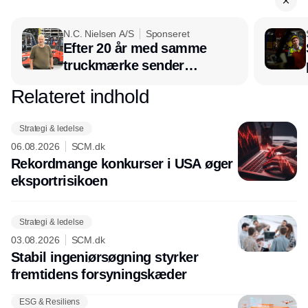
N.C. Nielsen A/S
Sponseret
Efter 20 år med samme
truckmærke sender
lagerchef stafetten videre
Relateret indhold
Annonce
hos INOX
Strategi & ledelse
06.08.2026
SCM.dk
Rekordmange konkurser i USA øger
eksport­risikoen
Strategi & ledelse
03.08.2026
SCM.dk
Stabil ingeniørsøgning styrker
fremtidens forsyningskæder
ESG & Resiliens