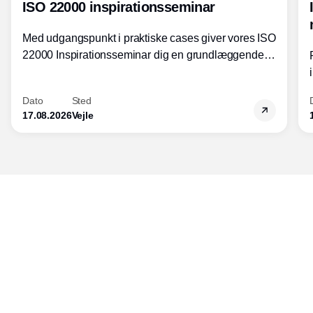
ISO 22000 inspirationsseminar
Med udgangspunkt i praktiske cases giver vores ISO
22000 Inspirationsseminar dig en grundlæggende
forståelse for fortolkning af ISO 22000 standardens
kravelementer og opbygning samt
Dato
Sted
fødevarestandardens integration med andre
17.08.2026
Vejle
standarder.
Udgiver
Horisont Gruppen a/s
Strandlodsvej 44
2300 København S