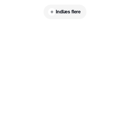
Indlæs flere
Udgiver
Horisont Gruppen a/s
Strandlodsvej 44
2300 København S
Telefon:
53506060
www.horisontgruppen.dk
Indhold
Digital & tech
Produktion
Jobmarked
Distribution
Sourcing
Partnere
Lager
Strategi & ledelse
RSS-feed