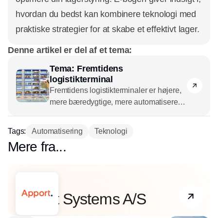
hvordan du bedst kan kombinere teknologi med
praktiske strategier for at skabe et effektivt lager.
Denne artikel er del af et tema:
Tema: Fremtidens
logistikterminal
Fremtidens logistikterminaler er højere,
mere bæredygtige, mere automatiserede
og meget mere fleksible. Og ikke mindst
mere talrige. De skyder op som
Tags:
Automatisering
Teknologi
paddehatte i efterårsskoven i det danske
Mere fra...
og europæiske landskab i disse år. Læs
om forskellige vinkler - opførelse,
placering, ESG, inventar, drift med mere
- på fremtidens logistikterminaler i dette
Partner
Apport Systems A/S
tema.