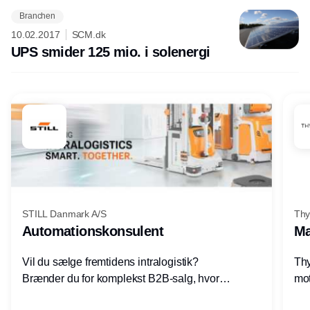
Branchen
Annonce
10.02.2017
SCM.dk
UPS smider 125 mio. i solenergi
STILL Danmark A/S
Thy
Automationskonsulent
Ma
Vil du sælge fremtidens intralogistik?
Thy
Brænder du for komplekst B2B-salg, hvor
mot
teknik, forretning og relationer mødes?
vel