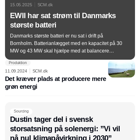
15.05.2025
SCM.dk
EWII har sat strøm til Danmarks
største batteri
Danmarks største batteri er nu sat i drift på
Bornholm. Batterianlægget med en kapacitet på 30
MW og 43 MW skal hjælpe med at balancere
elnettet.
Produktion
11.09.2024
SCM.dk
Det kræver plads at producere mere
grøn energi
Sourcing
Dustin tager del i svensk
storsatsning på solenergi: ”Vi vil
nå nul klimapåvirkning i 2030”