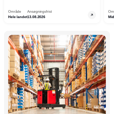
Motiveres du af at designe løsninger – ikke
opg
blot sælge produkter? Vil du arbejde med
Thy
Område
Ansøgningsfrist
Om
AGV/AMR, automation og
hel
Hele landet
13.08.2026
Mid
systemintegration hos nogle af Danmarks
mest spændende produktions- og
logistikvirksomheder?
Annonce