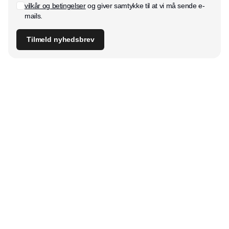
vilkår og betingelser
og giver samtykke til at vi må sende e-
mails.
Tilmeld nyhedsbrev
Udgiver
Horisont Gruppen a/s
Strandlodsvej 44
2300 København S
Telefon:
53506060
www.horisontgruppen.dk
Indhold
Digital & tech
Produktion
Jobmarked