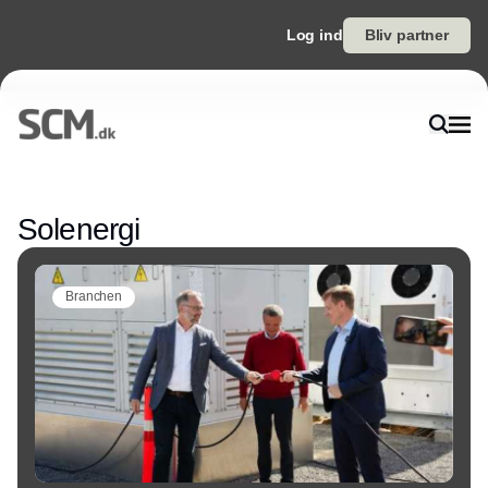
Log ind
Bliv partner
Annonce
Solenergi
Branchen