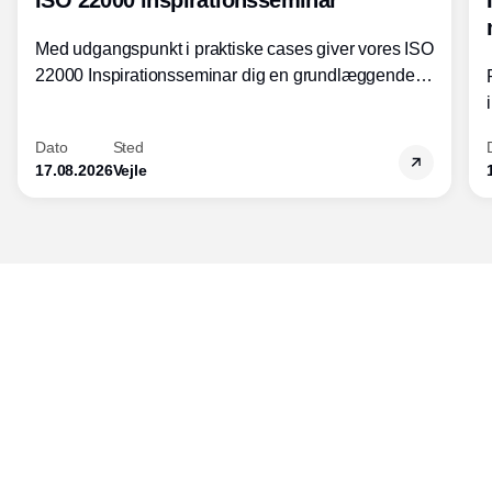
Med udgangspunkt i praktiske cases giver vores ISO
22000 Inspirationsseminar dig en grundlæggende
forståelse for fortolkning af ISO 22000 standardens
kravelementer og opbygning samt
Dato
Sted
fødevarestandardens integration med andre
17.08.2026
Vejle
standarder.
Udgiver
Horisont Gruppen a/s
Strandlodsvej 44
2300 København S