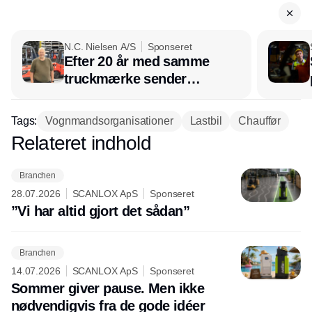
N.C. Nielsen A/S
Sponseret
Efter 20 år med samme
truckmærke sender
lagerchef stafetten videre
hos INOX
Tags:
Vognmandsorganisationer
Lastbil
Chauffør
Relateret indhold
Annonce
Branchen
28.07.2026
SCANLOX ApS
Sponseret
”Vi har altid gjort det sådan”
Branchen
14.07.2026
SCANLOX ApS
Sponseret
Sommer giver pause. Men ikke
nødvendigvis fra de gode idéer