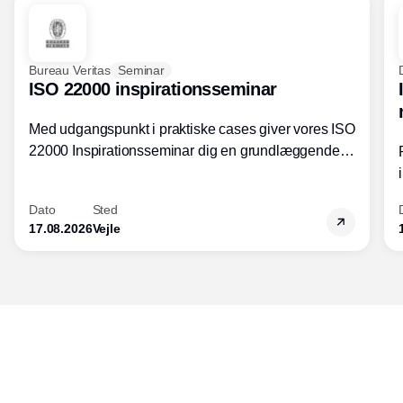
Bureau Veritas
Seminar
ISO 22000 inspirationsseminar
Med udgangspunkt i praktiske cases giver vores ISO
22000 Inspirationsseminar dig en grundlæggende
forståelse for fortolkning af ISO 22000 standardens
kravelementer og opbygning samt
Dato
Sted
fødevarestandardens integration med andre
17.08.2026
Vejle
standarder.