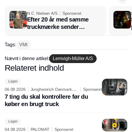
N.C. Nielsen A/S
Sponseret
Efter 20 år med samme
truckmærke sender
lagerchef stafetten videre
hos INOX
Tags:
VMI
Nævnt i denne artikel:
Lemvigh-Müller A/S
Relateret indhold
Annonce
Lager
06.08.2026
Jungheinrich Danmark
Sponseret
A/S
7 ting du skal kontrollere før du
køber en brugt truck
Lager
04.08.2026
PALOMAT
Sponseret