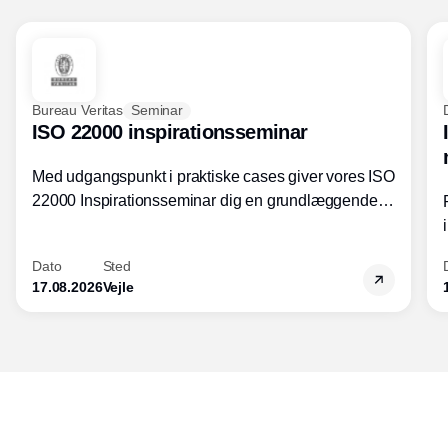
Bureau Veritas
Seminar
ISO 22000 inspirationsseminar
Med udgangspunkt i praktiske cases giver vores ISO
22000 Inspirationsseminar dig en grundlæggende
forståelse for fortolkning af ISO 22000 standardens
kravelementer og opbygning samt
Dato
Sted
fødevarestandardens integration med andre
17.08.2026
Vejle
standarder.