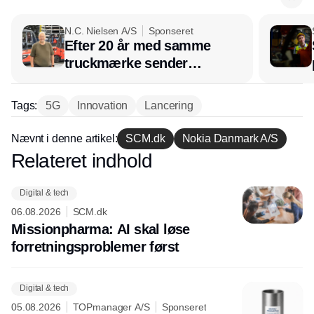
N.C. Nielsen A/S
Sponseret
Efter 20 år med samme
truckmærke sender
lagerchef stafetten videre
hos INOX
Tags:
5G
Innovation
Lancering
Nævnt i denne artikel:
SCM.dk
Nokia Danmark A/S
Relateret indhold
Annonce
Digital & tech
06.08.2026
SCM.dk
Missionpharma: AI skal løse
forretningsproblemer først
Digital & tech
05.08.2026
TOPmanager A/S
Sponseret