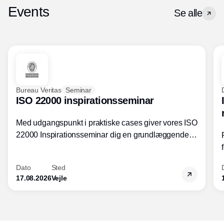
Events
Se alle
Bureau Veritas
Seminar
ISO 22000 inspirationsseminar
Med udgangspunkt i praktiske cases giver vores ISO
22000 Inspirationsseminar dig en grundlæggende
forståelse for fortolkning af ISO 22000 standardens
kravelementer og opbygning samt
Dato
Sted
fødevarestandardens integration med andre
17.08.2026
Vejle
standarder.