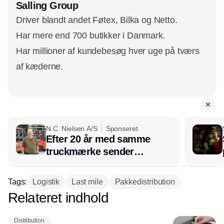
Salling Group
Driver blandt andet Føtex, Bilka og Netto.
Har mere end 700 butikker i Danmark.
Har millioner af kundebesøg hver uge på tværs
af kæderne.
N.C. Nielsen A/S
Sponseret
Efter 20 år med samme
truckmærke sender
lagerchef stafetten videre
hos INOX
Tags:
Logistik
Last mile
Pakkedistribution
Relateret indhold
Annonce
Distribution