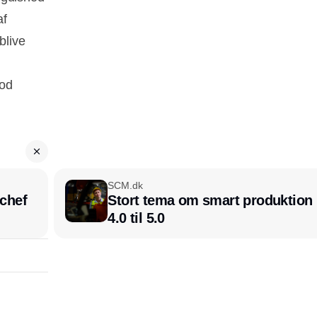
af
blive
mod
SCM.dk
chef
Stort tema om smart produktion i
4.0 til 5.0