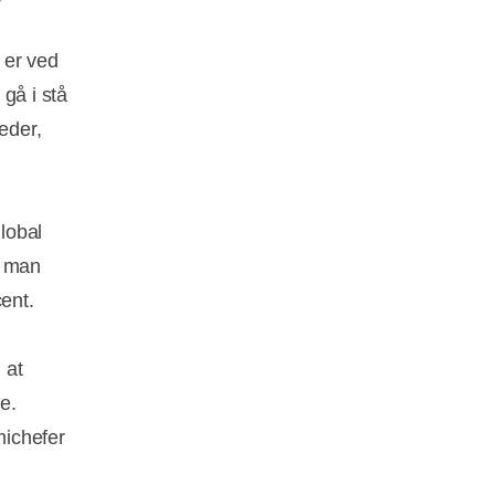
 er ved
 gå i stå
eder,
global
t man
ent.
 at
e.
michefer