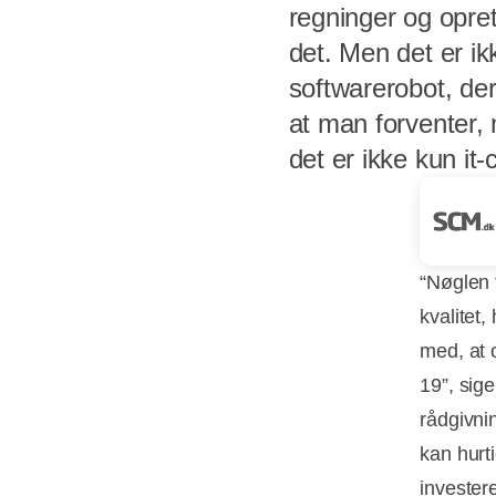
regninger og opret
det. Men det er i
softwarerobot, de
at man forventer,
det er ikke kun it
“Nøglen t
kvalitet,
med, at 
19”, sige
rådgivni
kan hurti
investere