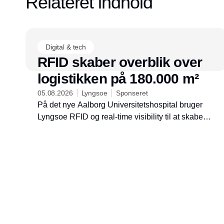
Relateret indhold
Digital & tech
RFID skaber overblik over
logistikken på 180.000 m²
05.08.2026
Lyngsoe
Sponseret
På det nye Aalborg Universitetshospital bruger
Lyngsoe RFID og real-time visibility til at skabe
overblik over udstyr, forsyninger og kritiske
ressourcer på tværs af en kompleks logistik.
Løsningen reducerer manuelle registreringer,
deler data i realtid og understøtter mere
forudsigelige logistiske processer.