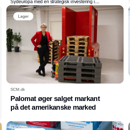
Sydeuropa med en strategisk investering i
CodeOne. Samarbejdet skal styrke RFID-
løsninger, lagerteknologi og sporbarhed i
Lager
internationale forsyningskæder.
SCM.dk
Palomat øger salget markant
på det amerikanske marked