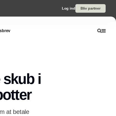
Log ind
Bliv partner
sbrev
 skub i
botter
om at betale