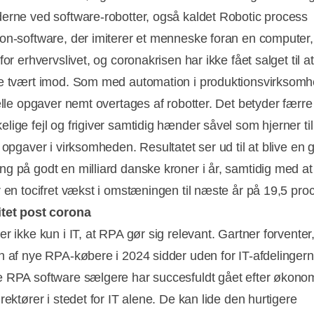
erne ved software-robotter, også kaldet Robotic process
on-software, der imiterer et menneske foran en computer,
for erhvervslivet, og coronakrisen har ikke fået salget til at
e tvært imod. Som med automation i produktionsvirksomh
ielle opgaver nemt overtages af robotter. Det betyder færre
lige fejl og frigiver samtidig hænder såvel som hjerner til
 opgaver i virksomheden. Resultatet ser ud til at blive en 
g på godt en milliard danske kroner i år, samtidig med a
r en tocifret vækst i omstæningen til næste år på 19,5 proc
itet post corona
r ikke kun i IT, at RPA gør sig relevant. Gartner forventer,
n af nye RPA-købere i 2024 sidder uden for IT-afdelingern
Annonce
 RPA software sælgere har succesfuldt gået efter økono
rektører i stedet for IT alene. De kan lide den hurtigere