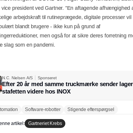
 vice president ved Gartner. ”En aftagende afhængighed 
ige arbejdskraft til rutineprægede, digitale processer vil 
ulært blandt brugere - ikke kun på grund af
ngerreduktioner, men også for at sikre deres forretning 
ge slag som en pandemi.
N.C. Nielsen A/S
Sponseret
Efter 20 år med samme truckmærke sender lager
stafetten videre hos INOX
tomation
Software-robotter
Stigende efterspørgsel
enne artikel:
Gartneriet Krebs
Annonce