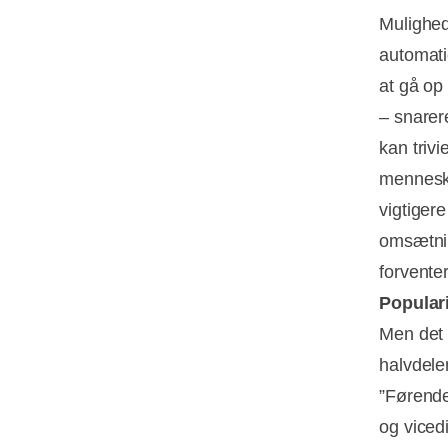
Mulighed
automati
at gå op 
– snarer
kan triv
menneske
vigtigere
omsætnin
forvente
Popular
Men det e
halvdele
”Førende
og vicedi