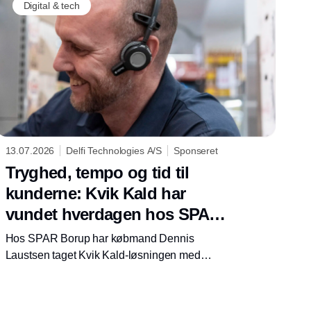
Digital & tech
13.07.2026
Delfi Technologies A/S
Sponseret
Tryghed, tempo og tid til
kunderne: Kvik Kald har
vundet hverdagen hos SPAR
Borup
Hos SPAR Borup har købmand Dennis
Laustsen taget Kvik Kald-løsningen med
trådløse VoCoVo-headsets fra Delfi
Technologies i brug. Resultatet er en butik
med færre løbeture, hurtigere hjælp til