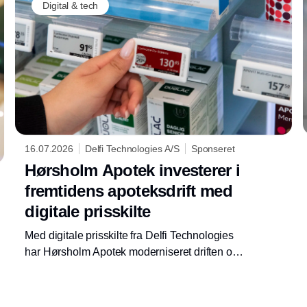
Digital & tech
16.07.2026
Delfi Technologies A/S
Sponseret
Hørsholm Apotek investerer i
fremtidens apoteksdrift med
digitale prisskilte
Med digitale prisskilte fra Delfi Technologies
har Hørsholm Apotek moderniseret driften og
kundeoplevelsen på Kongevejens Apotek og
Rungsted Apotek. Løsningen sikrer korrekte
priser, lovpligtige produktinformationer og