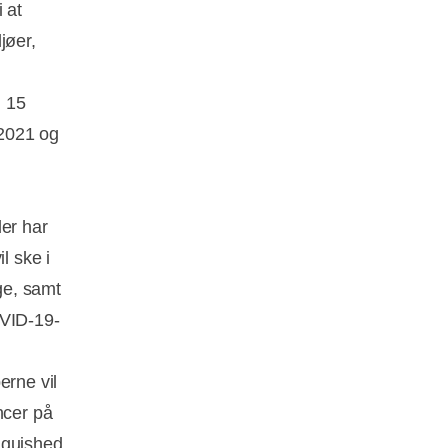
 at
jøer,
l 15
 2021 og
der har
l ske i
ge, samt
OVID-19-
erne vil
ncer på
nguished