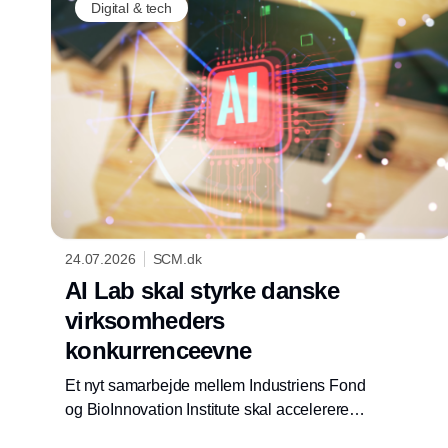
Digital & tech
24.07.2026
SCM.dk
AI Lab skal styrke danske
virksomheders
konkurrenceevne
Et nyt samarbejde mellem Industriens Fond
og BioInnovation Institute skal accelerere
udvikling og implementering af AI-løsninger