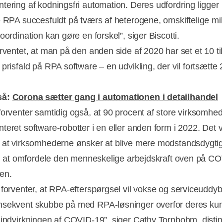
tering af kodningsfri automation. Deres udfordring ligger i
e RPA succesfuldt på tværs af heterogene, omskiftelige mil
oordination kan gøre en forskel”, siger Biscotti.
orventet, at man på den anden side af 2020 har set et 10 ti
 prisfald på RPA software – en udvikling, der vil fortsætte
så:
Corona sætter gang i automationen i detailhandel
forventer samtidig også, at 90 procent af store virksomhe
eret software-robotter i en eller anden form i 2022. Det vi
 at virksomhederne ønsker at blive mere modstandsdygti
til at omfordele den menneskelige arbejdskraft oven på C
en.
 forventer, at RPA-efterspørgsel vil vokse og serviceuddyb
sekvent skubbe på med RPA-løsninger overfor deres ku
 indvirkningen af COVID-19”, siger Cathy Tornbohm, disti