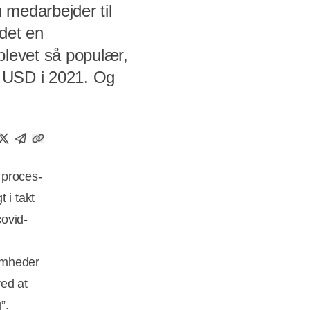
n medarbejder til
 det en
blevet så populær,
r USD i 2021. Og
e proces-
t i takt
ovid-
g
omheder
ved at
”.