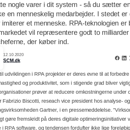
te nogle varer i dit system - så du sætter e
kke en menneskelig medarbejder. I stedet er
r imiterer et menneske. RPA-teknologien er 
 markedet vil repræsentere godt to milliarde
-cheferne, der køber ind.
12.10.2020
SCM.dk
il udviklingen i RPA projekter er deres evne til at forbedr
 hastighed og produktivitet, som i stigende grad bliver vigtig
organisationer prøver at reducere omkostningerne under c
r Fabrizio Biscotti, reseach vice president hos analyse- o
ngsvirksomheden Gartner, i en pressemeddelelse. ”Virks
gt gøre fremskridt på deres digitale optimeringsinitiativer 
 i RPA software, og tendensen fordufter ikke lige foreløbig