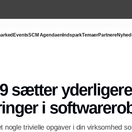
arked
Events
SCM Agendaen
Indspark
Temaer
Partnere
Nyhed
Annonce
9 sætter yderligere
ringer i softwarero
t nogle trivielle opgaver i din virksomhed s