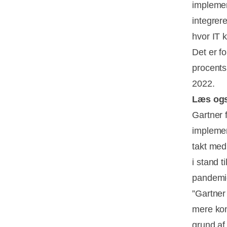
implemen
integrer
hvor IT k
Det er f
procents
2022.
Læs og
Gartner 
implement
takt med
i stand 
pandemi
”Gartner
mere kon
grund af