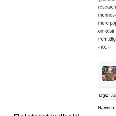
research
menneskel
mere pop
omkostni
fremtidi
- KCP
Tags:
Au
Nævnt i d