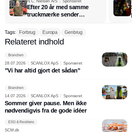
N.C. Nielsen A/S
Sponseret
Efter 20 år med samme
truckmærke sender
lagerchef stafetten videre
hos INOX
Tags:
Forbrug
Europa
Genbrug
Relateret indhold
Annonce
Branchen
28.07.2026
SCANLOX ApS
Sponseret
”Vi har altid gjort det sådan”
Branchen
14.07.2026
SCANLOX ApS
Sponseret
Sommer giver pause. Men ikke
nødvendigvis fra de gode idéer
ESG & Resiliens
SCM.dk