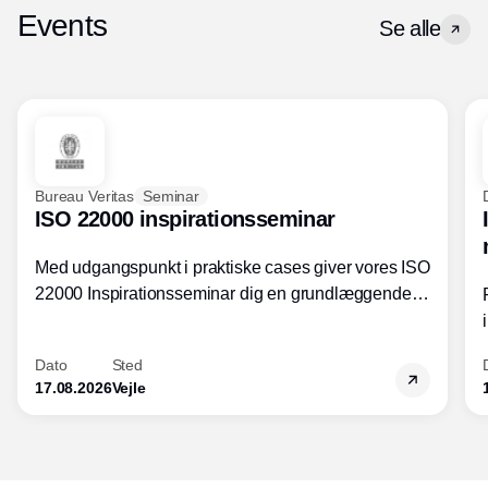
Events
Se alle
Bureau Veritas
Seminar
ISO 22000 inspirationsseminar
Med udgangspunkt i praktiske cases giver vores ISO
22000 Inspirationsseminar dig en grundlæggende
forståelse for fortolkning af ISO 22000 standardens
kravelementer og opbygning samt
Dato
Sted
fødevarestandardens integration med andre
17.08.2026
Vejle
standarder.