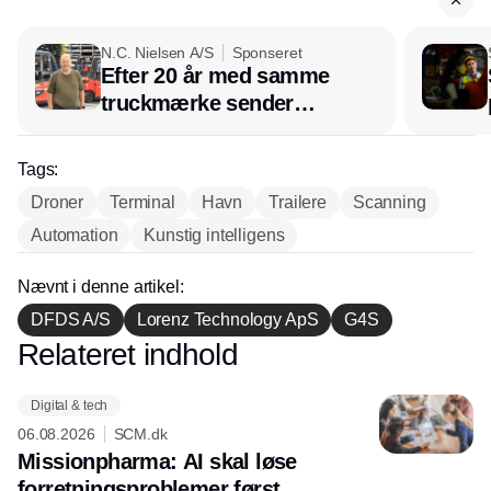
N.C. Nielsen A/S
Sponseret
Efter 20 år med samme
truckmærke sender
lagerchef stafetten videre
hos INOX
Tags:
Droner
Terminal
Havn
Trailere
Scanning
Automation
Kunstig intelligens
Nævnt i denne artikel:
DFDS A/S
Lorenz Technology ApS
G4S
Relateret indhold
Annonce
Digital & tech
06.08.2026
SCM.dk
Missionpharma: AI skal løse
forretningsproblemer først