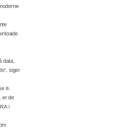
 moderne
nte
ownloade
å data,
s", siger
e it-
 er de
NRA i
som