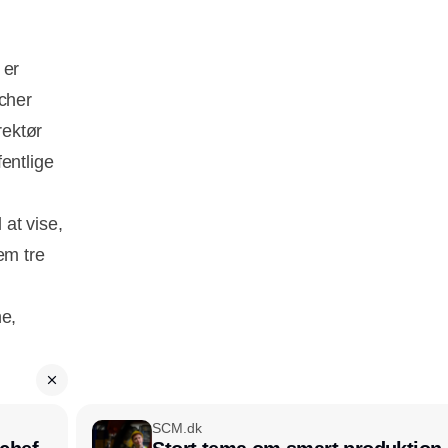
 er
ncher
rektør
entlige
at vise,
em tre
e,
SCM.dk