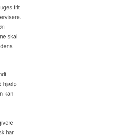
ges frit
ervisere.
røn
ine skal
tidens
ndt
ed hjælp
an kan
givere
sk har