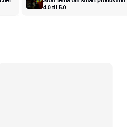
chef
Stort tema om smart produktion i
4.0 til 5.0