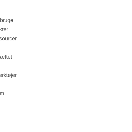
 bruge
kter
ssourcer
sættet
ærktøjer
om