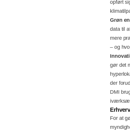
opført s
klimatilp
Grøn en
data til
mere præc
– og hvo
Innovat
gør det 
hyperlok
der forud
DMI brug
iværksæt
Erhverv
For at g
myndighe