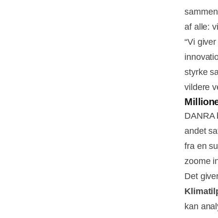
sammenhæ
af alle:
“Vi giver
innovati
styrke s
vildere v
Million
DANRA by
andet sat
fra en s
zoome in
Det give
Klimati
kan anal