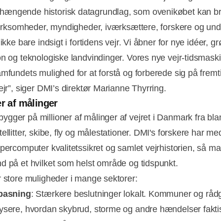
ngende historisk datagrundlag, som ovenikøbet kan bru
 virksomheder, myndigheder, iværksættere, forskere og und
 ikke bare indsigt i fortidens vejr. Vi åbner for nye idéer, g
on og teknologiske landvindinger. Vores nye vejr-tidsmask
amfundets mulighed for at forstå og forberede sig på frem
ejr”, siger DMI’s direktør Marianne Thyrring.
er af målinger
gger på millioner af målinger af vejret i Danmark fra bla
ellitter, skibe, fly og målestationer. DMI's forskere har m
Annonce
upercomputer kvalitetssikret og samlet vejrhistorien, så m
d på et hvilket som helst område og tidspunkt.
r store muligheder i mange sektorer:
lpasning
: Stærkere beslutninger lokalt. Kommuner og råd
ysere, hvordan skybrud, storme og andre hændelser fakti