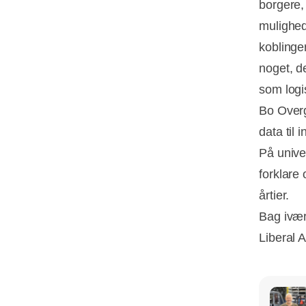
borgere,
mulighed
koblinger
noget, d
som logis
Bo Overg
data til 
På unive
forklare
årtier.
Bag ivæ
Liberal 