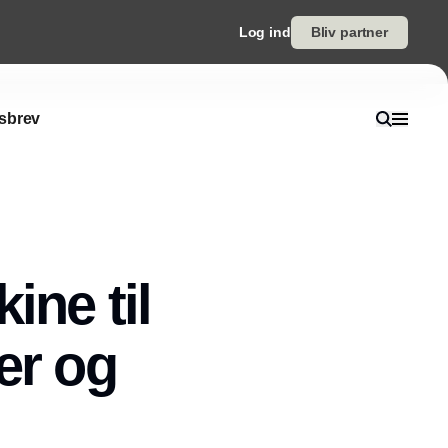
Log ind
Bliv partner
sbrev
ine til
er og