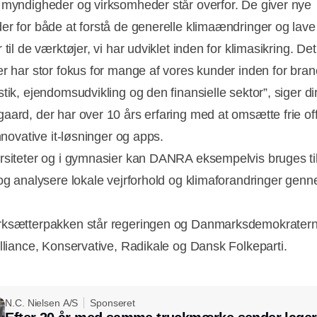
 myndigheder og virksomheder står overfor. De giver nye
er for både at forstå de generelle klimaændringer og lave
 til de værktøjer, vi har udviklet inden for klimasikring. Det
er har stor fokus for mange af vores kunder inden for bra
tik, ejendomsudvikling og den finansielle sektor”, siger di
aard, der har over 10 års erfaring med at omsætte frie off
innovative it-løsninger og apps.
rsiteter og i gymnasier kan DANRA eksempelvis bruges til 
 og analysere lokale vejrforhold og klimaforandringer genn
rksætterpakken står regeringen og Danmarksdemokratern
Alliance, Konservative, Radikale og Dansk Folkeparti.
N.C. Nielsen A/S
Sponseret