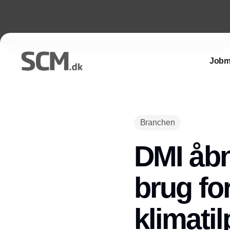
Jobm
Branchen
DMI åbn
brug fo
klimati