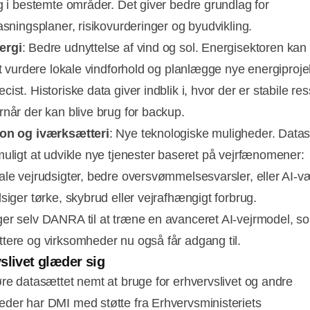
ig i bestemte områder. Det giver bedre grundlag for
asningsplaner, risikovurderinger og byudvikling.
ergi
: Bedre udnyttelse af vind og sol. Energisektoren kan
 at vurdere lokale vindforhold og planlægge nye energiproje
ist. Historiske data giver indblik i, hvor der er stabile re
rnår der kan blive brug for backup.
ion og iværksætteri
: Nye teknologiske muligheder. Data
muligt at udvikle nye tjenester baseret på vejrfænomener:
ale vejrudsigter, bedre oversvømmelsesvarsler, eller AI-v
siger tørke, skybrud eller vejrafhængigt forbrug.
er selv DANRA til at træne en avanceret AI-vejrmodel, s
tere og virksomheder nu også får adgang til.
slivet glæder sig
øre datasættet nemt at bruge for erhvervslivet og andre
der har DMI med støtte fra Erhvervsministeriets