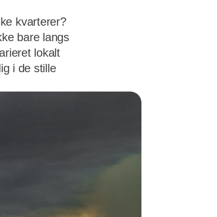
ke kvarterer?
kke bare langs
rieret lokalt
 i de stille