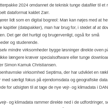
terpakke 2024 omdannet de teknisk tunge datafiler til et
belt dataformat kaldet Zarr.
gerer lidt som en digital bogreol: Man kan nøjes med at he
e kapitler (datapakker), man har brug for, i stedet af at d
en. Det gør det hurtigt og brugervenligt, også for små
eder og studerende.
selv mindre virksomheder bygge løsninger direkte oven p
t ikke længere kræver specialsoftware eller tunge download
ker Simon Kamuk Christiansen.
benhavnske virksomhed Septima, der har udviklet en rækk
 med særligt fokus på ejendomsdata og geografiske data,
ede for udsigten til at tage de nye vejr- og klimadata i DA
vejr- og klimadata rammer direkte ned i de udfordringer, 