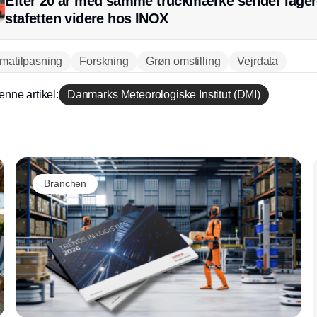
Efter 20 år med samme truckmærke sender lager
stafetten videre hos INOX
imatilpasning
Forskning
Grøn omstilling
Vejrdata
enne artikel:
Danmarks Meteorologiske Institut (DMI)
Annonce
Branchen