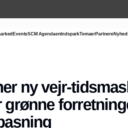
arked
Events
SCM Agendaen
Indspark
Temaer
Partnere
Nyhed
Annonce
er ny vejr-tidsmask
r grønne forretning
lpasning