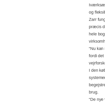
Iværksæt
og fleksi
Zarr fun
præcis d
hele bog
virksomh
“Nu kan 
fordi de
vejrfors
I den kø
systemer
begejstr
brug.
“De nye 