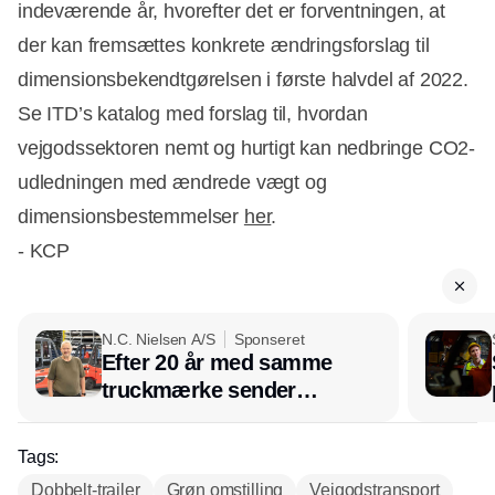
indeværende år, hvorefter det er forventningen, at
der kan fremsættes konkrete ændringsforslag til
dimensionsbekendtgørelsen i første halvdel af 2022.
Se ITD’s katalog med forslag til, hvordan
vejgodssektoren nemt og hurtigt kan nedbringe CO2-
udledningen med ændrede vægt og
dimensionsbestemmelser
her
.
- KCP
N.C. Nielsen A/S
Sponseret
Efter 20 år med samme
truckmærke sender
lagerchef stafetten videre
hos INOX
Tags:
Dobbelt-trailer
Grøn omstilling
Vejgodstransport