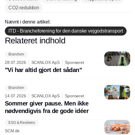
CO2-reduktion
Nævnt i denne artikel:
ITD - Brancheforening for den danske vejgodstransport
Relateret indhold
Annonce
Branchen
28.07.2026
SCANLOX ApS
Sponseret
”Vi har altid gjort det sådan”
Branchen
14.07.2026
SCANLOX ApS
Sponseret
Sommer giver pause. Men ikke
nødvendigvis fra de gode idéer
ESG & Resiliens
SCM.dk