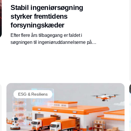
Stabil ingeniørsøgning
styrker fremtidens
forsyningskæder
Efter flere års tilbagegang er faldet i
søgningen til ingeniøruddannelserne på
Aalborg Universitet stoppet. Det kan på sigt
styrke virksomhedernes adgang til tekniske
kompetencer inden for produktion, logistik og
supply chain.
ESG & Resiliens