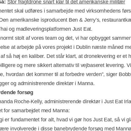
så:
Stor fragtdrone snart klar til det amerikanske militær
entet skal udføres i samarbejde med virksomhedens førs
 Den amerikanske isproducent Ben & Jerry’s, restaurant
hai og madleveringsplatformen Just Eat.
Annonce
enormt stolt af vores team og det, vi har opbygget sammen
jelse at arbejde på vores projekt i Dublin næste måned m
af så høj en kaliber. Det står klart, at dronelevering er et h
illigere og mere sikkert alternativ til vejbaseret levering. 
 se, hvordan det kommer til at forbedre verden”, siger Bob
ger og administrerende direktør i Manna.
dende forsøg
nda Roche-Kelly, administrerende direktør i Just Eat Irla
et for samarbejdet med Manna:
gi er fundamentet for alt, hvad vi gør hos Just Eat, så vi 
være involverede i disse banebrydende forsøg med Manna