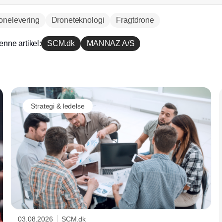
onelevering
Droneteknologi
Fragtdrone
enne artikel:
SCM.dk
MANNAZ A/S
Annonce
Strategi & ledelse
03.08.2026
SCM.dk