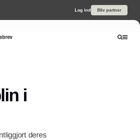
Log ind
Bliv partner
sbrev
in i
tliggjort deres