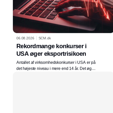
06.08.2026
SCM.dk
Rekordmange konkurser i
USA øger eksport­risikoen
Antallet af virksomhedskonkurser i USA er på
det højeste niveau i mere end 14 år. Det øger
risikoen for danske eksportvirksomheder med
kunder på Danmarks største eksportmarked.