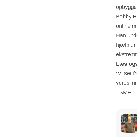
opbygget
Bobby He
online m
Han unde
hjælp un
ekstremt 
Læs og
”Vi ser f
vores inn
- SMF