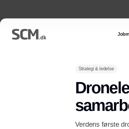
Jobm
Strategi & ledelse
Dronelev
samarbe
Verdens første dro