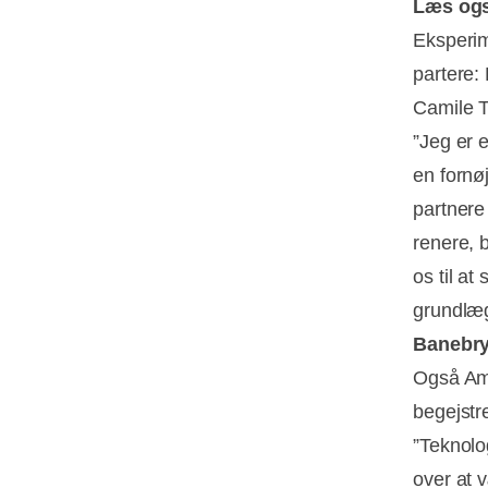
Læs og
Eksperim
partere:
Camile T
”Jeg er 
en fornø
partnere 
renere, b
os til at
grundlæg
Banebry
Også Ama
begejstr
”Teknolo
over at 