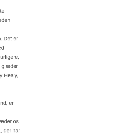
te
kæden
. Det er
ed
urtigere,
Vi glæder
by Healy,
nd, er
glæder os
, der har