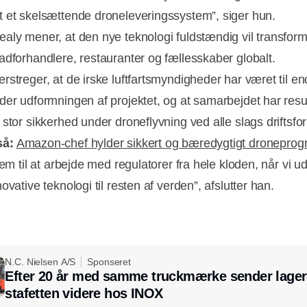
 et skelsættende droneleveringssystem”, siger hun.
aly mener, at den nye teknologi fuldstændig vil transfor
adforhandlere, restauranter og fællesskaber globalt.
rstreger, at de irske luftfartsmyndigheder har været til en
der udformningen af projektet, og at samarbejdet har resul
stor sikkerhed under droneflyvning ved alle slags driftsfor
så:
Amazon-chef hylder sikkert og bæredygtigt dronepro
rem til at arbejde med regulatorer fra hele kloden, når vi u
ovative teknologi til resten af verden”, afslutter han.
N.C. Nielsen A/S
Sponseret
Efter 20 år med samme truckmærke sender lager
stafetten videre hos INOX