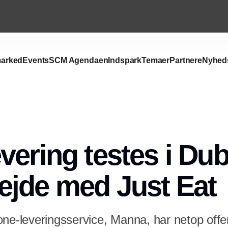
arked
Events
SCM Agendaen
Indspark
Temaer
Partnere
Nyhed
Annonce
ering testes i Dubl
jde med Just Eat
ne-leveringsservice, Manna, har netop offen