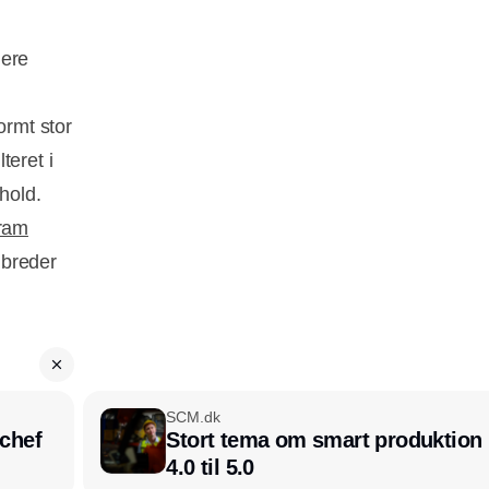
mere
ormt stor
teret i
hold.
gram
dbreder
SCM.dk
chef
Stort tema om smart produktion i
4.0 til 5.0