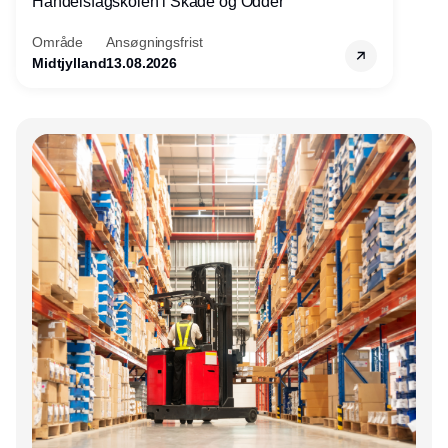
Handelsfagskolen i Skåde og Odder
Område
Ansøgningsfrist
Midtjylland
13.08.2026
Annonce