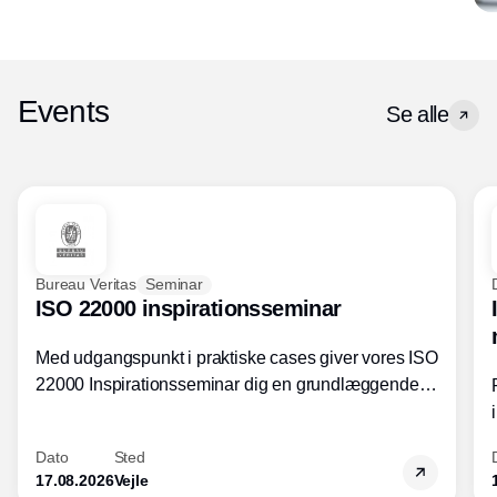
Events
Se alle
Bureau Veritas
Seminar
ISO 22000 inspirationsseminar
Med udgangspunkt i praktiske cases giver vores ISO
22000 Inspirationsseminar dig en grundlæggende
forståelse for fortolkning af ISO 22000 standardens
kravelementer og opbygning samt
Dato
Sted
fødevarestandardens integration med andre
17.08.2026
Vejle
standarder.