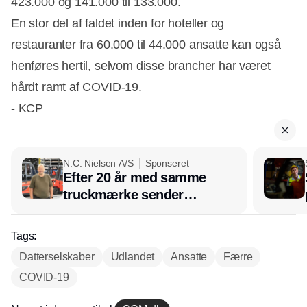
423.000 og 141.000 til 133.000.
En stor del af faldet inden for hoteller og
restauranter fra 60.000 til 44.000 ansatte kan også
henføres hertil, selvom disse brancher har været
hårdt ramt af COVID-19.
- KCP
N.C. Nielsen A/S
Sponseret
Efter 20 år med samme
truckmærke sender
lagerchef stafetten videre
hos INOX
Tags:
Datterselskaber
Udlandet
Ansatte
Færre
COVID-19