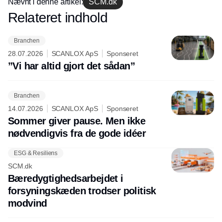
Nævnt i denne artikel:
SCM.dk
Relateret indhold
Annonce
Branchen
28.07.2026
SCANLOX ApS
Sponseret
”Vi har altid gjort det sådan”
Branchen
14.07.2026
SCANLOX ApS
Sponseret
Sommer giver pause. Men ikke
nødvendigvis fra de gode idéer
ESG & Resiliens
SCM.dk
Bæredygtighedsarbejdet i
forsyningskæden trodser politisk
modvind