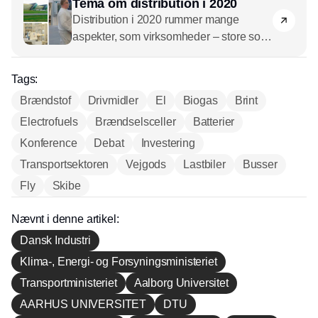
Tema om distribution i 2020
Distribution i 2020 rummer mange
aspekter, som virksomheder – store som
små – er nødt til at forholde sig til.
Teknologiske løsninger som
Tags:
eksempelvis wearables, AR og
Brændstof
Drivmidler
El
Biogas
Brint
biometriske sensorer giver muligheder
Electrofuels
for at løfte morgendagens supply chain,
Brændselsceller
Batterier
mens strukturelle initiativer kan fremme
Konference
Debat
Investering
innovationen blandt medarbejderne.
Transportsektoren
Vejgods
Lastbiler
Busser
Samtidig skal brændstofferne i
Fly
Skibe
virksomhedernes lastbilflåder være
grønne, men hvordan gør man lige det?
Nævnt i denne artikel:
Og hvad med den globale
Dansk Industri
forbundethed? Læs mere om alt det i
dette tema.
Klima-, Energi- og Forsyningsministeriet
Transportministeriet
Aalborg Universitet
AARHUS UNIVERSITET
DTU