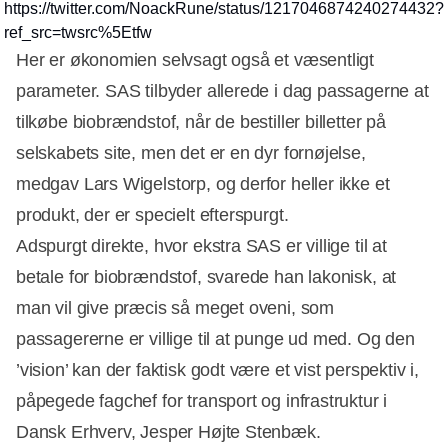
https://twitter.com/NoackRune/status/1217046874240274432?
ref_src=twsrc%5Etfw
Her er økonomien selvsagt også et væsentligt
parameter. SAS tilbyder allerede i dag passagerne at
tilkøbe biobrændstof, når de bestiller billetter på
selskabets site, men det er en dyr fornøjelse,
medgav Lars Wigelstorp, og derfor heller ikke et
produkt, der er specielt efterspurgt.
Adspurgt direkte, hvor ekstra SAS er villige til at
betale for biobrændstof, svarede han lakonisk, at
man vil give præcis så meget oveni, som
passagererne er villige til at punge ud med. Og den
’vision’ kan der faktisk godt være et vist perspektiv i,
påpegede fagchef for transport og infrastruktur i
Dansk Erhverv, Jesper Højte Stenbæk.