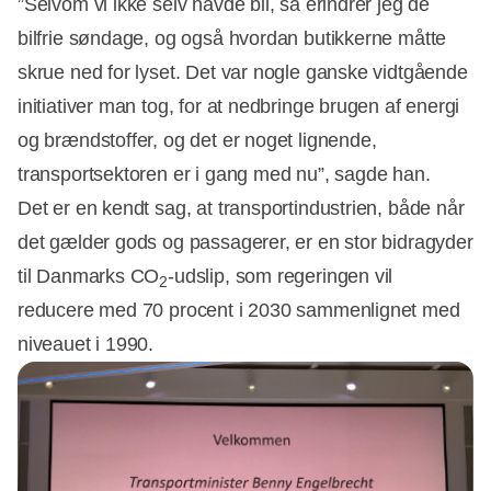
”Selvom vi ikke selv havde bil, så erindrer jeg de
bilfrie søndage, og også hvordan butikkerne måtte
skrue ned for lyset. Det var nogle ganske vidtgående
Annonce
initiativer man tog, for at nedbringe brugen af energi
og brændstoffer, og det er noget lignende,
transportsektoren er i gang med nu”, sagde han.
Det er en kendt sag, at transportindustrien, både når
det gælder gods og passagerer, er en stor bidragyder
til Danmarks CO
-udslip, som regeringen vil
2
reducere med 70 procent i 2030 sammenlignet med
niveauet i 1990.