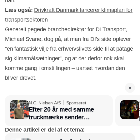
han.
Læs også:
Drivkraft Danmark lancerer klimaplan for
transportsektoren
Generelt pegede branchedirektør for DI Transport,
Michael Svane, dog på, at man fra DI’s side oplever
”en fantastisk vilje fra erhvervslivets side til at påtage
sig klimamålsætninger”, og at der derfor nok skal
komme gang i omstillingen – uanset hvordan den
bliver drevet.
N.C. Nielsen A/S
Sponseret
Efter 20 år med samme
truckmærke sender
lagerchef stafetten videre
Denne artikel er del af et tema:
hos INOX