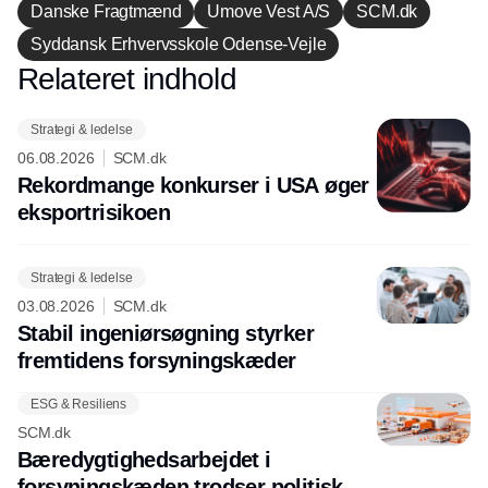
Danske Fragtmænd
Umove Vest A/S
SCM.dk
Syddansk Erhvervsskole Odense-Vejle
Relateret indhold
Annonce
Strategi & ledelse
06.08.2026
SCM.dk
Rekordmange konkurser i USA øger
eksport­risikoen
Strategi & ledelse
03.08.2026
SCM.dk
Stabil ingeniørsøgning styrker
fremtidens forsyningskæder
ESG & Resiliens
SCM.dk
Bæredygtighedsarbejdet i
forsyningskæden trodser politisk