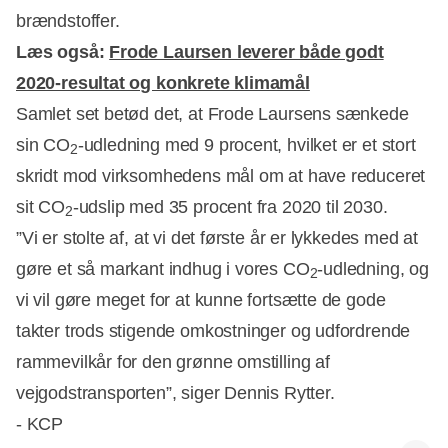
brændstoffer.
Læs også:
Frode Laursen leverer både godt
2020-resultat og konkrete klimamål
Samlet set betød det, at Frode Laursens sænkede
sin CO
-udledning med 9 procent, hvilket er et stort
2
skridt mod virksomhedens mål om at have reduceret
sit CO
-udslip med 35 procent fra 2020 til 2030.
2
”Vi er stolte af, at vi det første år er lykkedes med at
gøre et så markant indhug i vores CO
-udledning, og
2
vi vil gøre meget for at kunne fortsætte de gode
takter trods stigende omkostninger og udfordrende
rammevilkår for den grønne omstilling af
vejgodstransporten”, siger Dennis Rytter.
- KCP