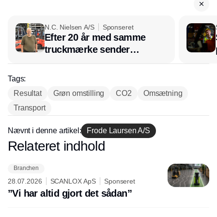
N.C. Nielsen A/S
Sponseret
Efter 20 år med samme
truckmærke sender
lagerchef stafetten videre
hos INOX
Tags:
Resultat
Grøn omstilling
CO2
Omsætning
Transport
Nævnt i denne artikel:
Frode Laursen A/S
Relateret indhold
Annonce
Branchen
28.07.2026
SCANLOX ApS
Sponseret
”Vi har altid gjort det sådan”