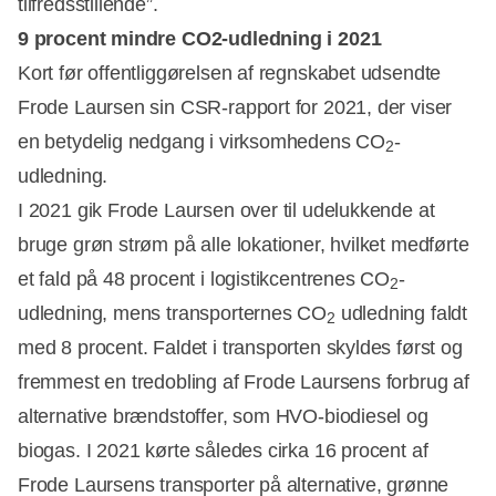
tilfredsstillende”.
9 procent mindre CO2-udledning i 2021
Kort før offentliggørelsen af regnskabet udsendte
Frode Laursen sin CSR-rapport for 2021, der viser
en betydelig nedgang i virksomhedens CO
-
2
udledning.
I 2021 gik Frode Laursen over til udelukkende at
bruge grøn strøm på alle lokationer, hvilket medførte
et fald på 48 procent i logistikcentrenes CO
-
2
udledning, mens transporternes CO
udledning faldt
2
med 8 procent. Faldet i transporten skyldes først og
fremmest en tredobling af Frode Laursens forbrug af
alternative brændstoffer, som HVO-biodiesel og
biogas. I 2021 kørte således cirka 16 procent af
Frode Laursens transporter på alternative, grønne