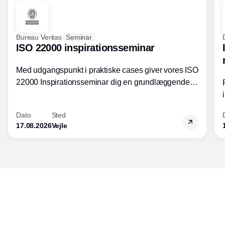
Bureau Veritas
Seminar
ISO 22000 inspirationsseminar
Med udgangspunkt i praktiske cases giver vores ISO
22000 Inspirationsseminar dig en grundlæggende
forståelse for fortolkning af ISO 22000 standardens
kravelementer og opbygning samt
Dato
Sted
fødevarestandardens integration med andre
17.08.2026
Vejle
standarder.