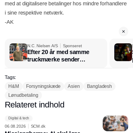
med at digitalisere betalinger hos mindre forhandlere
i sine respektive netværk.
-AK
N.C. Nielsen A/S
Sponseret
Efter 20 år med samme
truckmærke sender
lagerchef stafetten videre
hos INOX
Tags:
H&M
Forsyningskæde
Asien
Bangladesh
Lønudbetaling
Relateret indhold
Annonce
Digital & tech
06.08.2026
SCM.dk