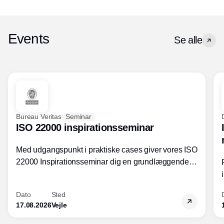
Events
Se alle
Bureau Veritas
Seminar
ISO 22000 inspirationsseminar
Med udgangspunkt i praktiske cases giver vores ISO
22000 Inspirationsseminar dig en grundlæggende
forståelse for fortolkning af ISO 22000 standardens
kravelementer og opbygning samt
Dato
Sted
fødevarestandardens integration med andre
17.08.2026
Vejle
standarder.