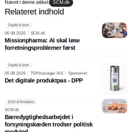
Nævnt i denne artikel:
SCM.dk
Relateret indhold
Annonce
Digital & tech
06.08.2026
SCM.dk
Missionpharma: AI skal løse
forretningsproblemer først
Digital & tech
05.08.2026
TOPmanager A/S
Sponseret
Det digitale produktpas - DPP
ESG & Resiliens
SCM.dk
Bæredygtighedsarbejdet i
forsyningskæden trodser politisk
modvind