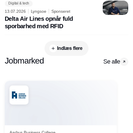
Digital & tech
13.07.2026
Lyngsoe
Sponseret
Delta Air Lines opnår fuld
sporbarhed med RFID
Indlæs flere
Jobmarked
Se alle
Aarhus Business College