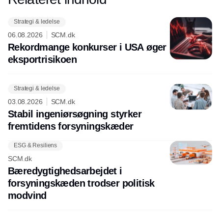
hos INOX
Strategi & ledelse
06.08.2026
SCM.dk
Rekordmange konkurser i USA øger
eksport­risikoen
Strategi & ledelse
03.08.2026
SCM.dk
Stabil ingeniørsøgning styrker
fremtidens forsyningskæder
ESG & Resiliens
SCM.dk
Bæredygtighedsarbejdet i
forsyningskæden trodser politisk
modvind