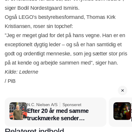
siger Bodil Nordestgaard Ismiris.
Også LEGO’s bestyrelsesformand, Thomas Kirk
Kristiansen, roser sin topchef:
”Jeg er meget glad for det på hans vegne. Han er en
exceptionelt dygtig leder – og så er han samtidig et
godt og ordentligt menneske, som jeg sætter stor pris
på at kende og arbejde sammen med”, siger han.
Kilde: Lederne
/ PiB
N.C. Nielsen A/S
Sponseret
Efter 20 år med samme
truckmærke sender
lagerchef stafetten videre
Relateret indhold
Annonce