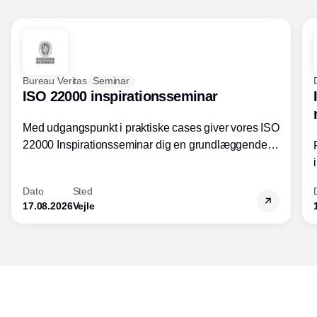
Bureau Veritas
Seminar
ISO 22000 inspirationsseminar
Med udgangspunkt i praktiske cases giver vores ISO
22000 Inspirationsseminar dig en grundlæggende
forståelse for fortolkning af ISO 22000 standardens
kravelementer og opbygning samt
Dato
Sted
fødevarestandardens integration med andre
17.08.2026
Vejle
standarder.