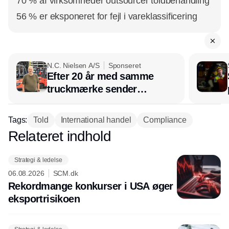
70 % af virksomheder outsourcer toldbehandling
56 % er eksponeret for fejl i vareklassificering
N.C. Nielsen A/S
Sponseret
Efter 20 år med samme
truckmærke sender
lagerchef stafetten videre
hos INOX
Tags:
Told
International handel
Compliance
Relateret indhold
Annonce
Strategi & ledelse
06.08.2026
SCM.dk
Rekordmange konkurser i USA øger
eksport­risikoen