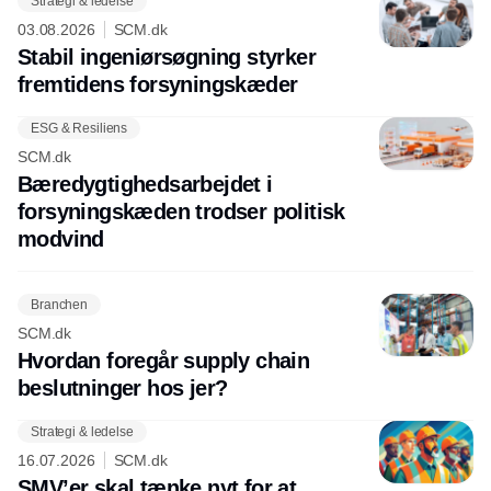
Strategi & ledelse
03.08.2026
SCM.dk
Stabil ingeniørsøgning styrker
fremtidens forsyningskæder
ESG & Resiliens
SCM.dk
Bæredygtighedsarbejdet i
forsyningskæden trodser politisk
modvind
Branchen
SCM.dk
Hvordan foregår supply chain
beslutninger hos jer?
Strategi & ledelse
16.07.2026
SCM.dk
SMV’er skal tænke nyt for at